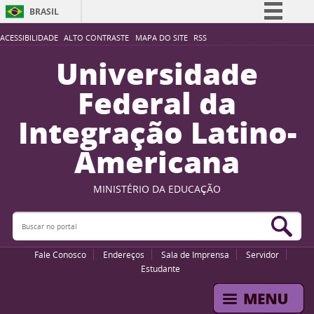
BRASIL
Simplifique!
ACESSIBILIDADE
ALTO CONTRASTE
MAPA DO SITE
RSS
Comunica BR
Universidade
Participe
Federal da
Acesso à informação
Integração Latino-
Legislação
Americana
Canais
MINISTÉRIO DA EDUCAÇÃO
Buscar no portal
Bus
Fale Conosco
Endereços
Sala de Imprensa
Servidor
Estudante