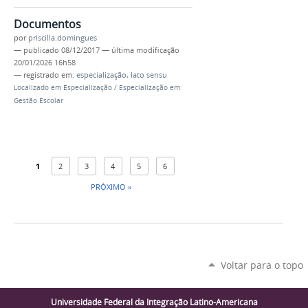
Documentos
por
priscilla.domingues
—
publicado
08/12/2017
—
última modificação
20/01/2026 16h58
— registrado em:
especialização
,
lato sensu
Localizado em
Especialização
/
Especialização em
Gestão Escolar
1
2
3
4
5
6
PRÓXIMO »
Voltar para o topo
Universidade Federal da Integração Latino-Americana