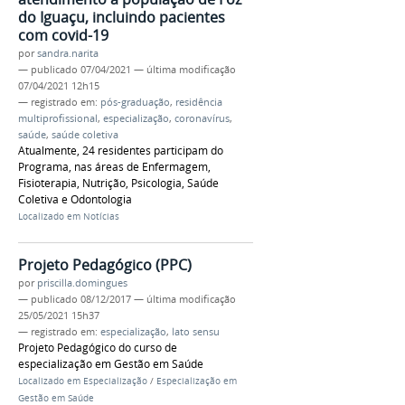
do Iguaçu, incluindo pacientes
com covid-19
por
sandra.narita
—
publicado
07/04/2021
—
última modificação
07/04/2021 12h15
— registrado em:
pós-graduação
,
residência
multiprofissional
,
especialização
,
coronavírus
,
saúde
,
saúde coletiva
Atualmente, 24 residentes participam do
Programa, nas áreas de Enfermagem,
Fisioterapia, Nutrição, Psicologia, Saúde
Coletiva e Odontologia
Localizado em
Notícias
Projeto Pedagógico (PPC)
por
priscilla.domingues
—
publicado
08/12/2017
—
última modificação
25/05/2021 15h37
— registrado em:
especialização
,
lato sensu
Projeto Pedagógico do curso de
especialização em Gestão em Saúde
Localizado em
Especialização
/
Especialização em
Gestão em Saúde