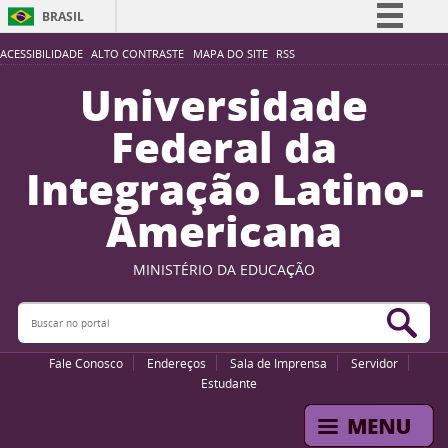
BRASIL
Simplifique!
ACESSIBILIDADE
ALTO CONTRASTE
MAPA DO SITE
RSS
Comunica BR
Universidade
Participe
Federal da
Acesso à informação
Integração Latino-
Legislação
Americana
Canais
MINISTÉRIO DA EDUCAÇÃO
Buscar no portal
Bus
Fale Conosco
Endereços
Sala de Imprensa
Servidor
Estudante