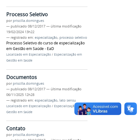
Processo Seletivo
por
priscilla.domingues
—
publicado
08/12/2017
—
última modificação
19/02/2024 13h22
— registrado em:
especialização
,
processo seletivo
Processo Seletivo do curso de especialização
em Gestão em Saúde - EaD
Localizado em
Especialização
/
Especialização em
Gestão em Saúde
Documentos
por
priscilla.domingues
—
publicado
08/12/2017
—
última modificação
06/11/2025 12h28
— registrado em:
especialização
,
lato sensu
Localizado em
Especialização
/
Especialização em
Gestão em Saúde
Contato
por
priscilla.domingues