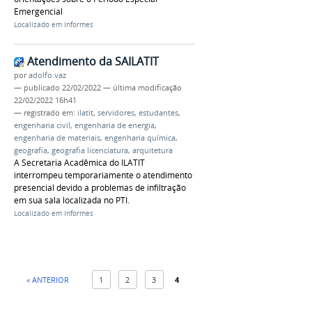
Emergencial
Localizado em
Informes
Atendimento da SAILATIT
por
adolfo.vaz
—
publicado
22/02/2022
—
última modificação
22/02/2022 16h41
— registrado em:
ilatit
,
servidores
,
estudantes
,
engenharia civil
,
engenharia de energia
,
engenharia de materiais
,
engenharia química
,
geografia
,
geografia licenciatura
,
arquitetura
A Secretaria Acadêmica do ILATIT
interrompeu temporariamente o atendimento
presencial devido a problemas de infiltração
em sua sala localizada no PTI.
Localizado em
Informes
« ANTERIOR
1
2
3
4