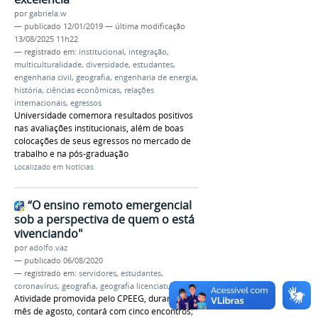
por
gabriela.w
—
publicado
12/01/2019
—
última modificação
13/08/2025 11h22
— registrado em:
institucional
,
integração
,
multiculturalidade
,
diversidade
,
estudantes
,
engenharia civil
,
geografia
,
engenharia de energia
,
história
,
ciências econômicas
,
relações
internacionais
,
egressos
Universidade comemora resultados positivos
nas avaliações institucionais, além de boas
colocações de seus egressos no mercado de
trabalho e na pós-graduação
Localizado em
Notícias
“O ensino remoto emergencial
sob a perspectiva de quem o está
vivenciando"
por
adolfo.vaz
—
publicado
06/08/2020
— registrado em:
servidores
,
estudantes
,
coronavírus
,
geografia
,
geografia licenciatura
Atividade promovida pelo CPEEG, durante o
mês de agosto, contará com cinco encontros;