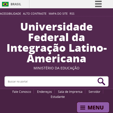
BRASIL
Simplifique!
ACESSIBILIDADE
ALTO CONTRASTE
MAPA DO SITE
RSS
Comunica BR
Universidade
Participe
Federal da
Acesso à informação
Integração Latino-
Legislação
Americana
Canais
MINISTÉRIO DA EDUCAÇÃO
Buscar no portal
Bus
Fale Conosco
Endereços
Sala de Imprensa
Servidor
Estudante