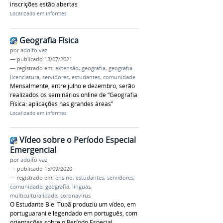
inscrições estão abertas
Localizado em
Informes
Geografia Física
por
adolfo.vaz
—
publicado
13/07/2021
— registrado em:
extensão
,
geografia
,
geografia
licenciatura
,
servidores
,
estudantes
,
comunidade
Mensalmente, entre julho e dezembro, serão
realizados os seminários online de “Geografia
Física: aplicações nas grandes áreas”
Localizado em
Informes
Vídeo sobre o Período Especial
Emergencial
por
adolfo.vaz
—
publicado
15/09/2020
— registrado em:
ensino
,
estudantes
,
servidores
,
comunidade
,
geografia
,
línguas
,
multiculturalidade
,
coronavírus
O Estudante Biel Tupã produziu um vídeo, em
portuguarani e legendado em português, com
orientações sobre o Período Especial