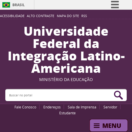
BRASIL
Simplifique!
ACESSIBILIDADE
ALTO CONTRASTE
MAPA DO SITE
RSS
Comunica BR
Universidade
Participe
Federal da
Acesso à informação
Integração Latino-
Legislação
Americana
Canais
MINISTÉRIO DA EDUCAÇÃO
Buscar no portal
Bus
Fale Conosco
Endereços
Sala de Imprensa
Servidor
Estudante