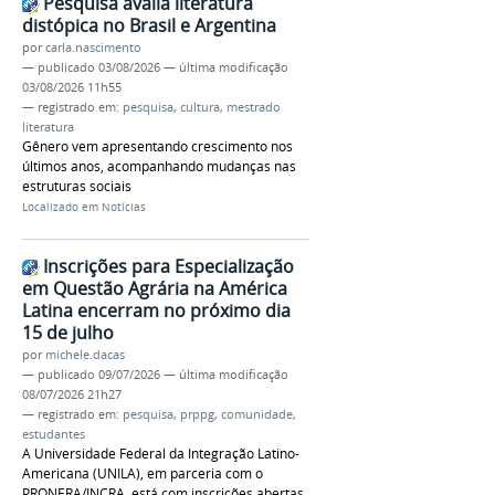
Pesquisa avalia literatura
distópica no Brasil e Argentina
por
carla.nascimento
—
publicado
03/08/2026
—
última modificação
03/08/2026 11h55
— registrado em:
pesquisa
,
cultura
,
mestrado
literatura
Gênero vem apresentando crescimento nos
últimos anos, acompanhando mudanças nas
estruturas sociais
Localizado em
Notícias
Inscrições para Especialização
em Questão Agrária na América
Latina encerram no próximo dia
15 de julho
por
michele.dacas
—
publicado
09/07/2026
—
última modificação
08/07/2026 21h27
— registrado em:
pesquisa
,
prppg
,
comunidade
,
estudantes
A Universidade Federal da Integração Latino-
Americana (UNILA), em parceria com o
PRONERA/INCRA, está com inscrições abertas