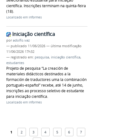
selecionando estudante para iniciação
científica. Inscrições terminam na quinta-feira
(18).
Localizado em
Informes
Iniciação científica
por
adolfo.vaz
—
publicado
11/06/2026
—
última modificação
11/06/2026 17h32
— registrado em:
pesquisa
,
iniciação científica
,
estudantes
Projeto de pesquisa “La creación de
materiales didácticos destinados a la
formación de traductores uma la combinación
portugués-español” recebe, até 14 de junho,
inscrições ao processo seletivo de estudante
para iniciação científica.
Localizado em
Informes
1
2
3
4
5
6
7