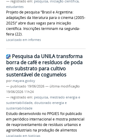
— registrado em:
pesquisa
,
iniciação científica
,
estudantes
Projeto de pesquisa “Brasil e Argentina:
adaptações da literatura para o cinema (2005-
2025)” abre duas vagas para iniciação
científica. Inscrições terminam na segunda-
feira (22).
Localizado em
Informes
Pesquisa da UNILA transforma
borra de café e resíduos de poda
em substrato para cultivo
sustentável de cogumelos
por
mayara.godoy
—
publicado
19/06/2026
—
última modificação
19/06/2026 11h24
— registrado em:
pesquisa
,
mestrado energia e
sustentabilidade
,
doutorado energia e
sustentabilidade
Estudo desenvolvido no PPGIES foi publicado
em periódico internacional e mostra potencial
de reaproveitamento de resíduos urbanos e
agroindustriais na produção de alimentos
Localizado em
Notícias