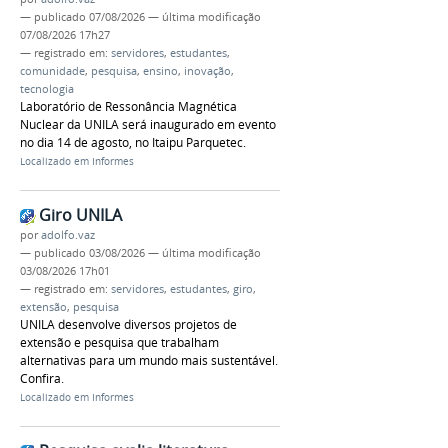
—
publicado
07/08/2026
—
última modificação
07/08/2026 17h27
— registrado em:
servidores
,
estudantes
,
comunidade
,
pesquisa
,
ensino
,
inovação
,
tecnologia
Laboratório de Ressonância Magnética
Nuclear da UNILA será inaugurado em evento
no dia 14 de agosto, no Itaipu Parquetec.
Localizado em
Informes
Giro UNILA
por
adolfo.vaz
—
publicado
03/08/2026
—
última modificação
03/08/2026 17h01
— registrado em:
servidores
,
estudantes
,
giro
,
extensão
,
pesquisa
UNILA desenvolve diversos projetos de
extensão e pesquisa que trabalham
alternativas para um mundo mais sustentável.
Confira.
Localizado em
Informes