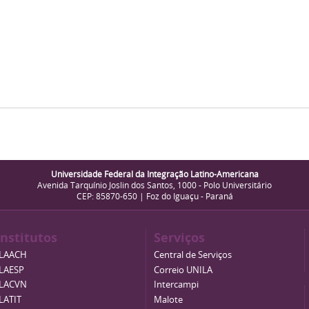
Universidade Federal da Integração Latino-Americana
Avenida Tarquínio Joslin dos Santos, 1000 - Polo Universitário
CEP: 85870-650 | Foz do Iguaçu - Paraná
Institutos
Serviços
ILAACH
Central de Serviços
ILAESP
Correio UNILA
ILACVN
Intercampi
ILATIT
Malote