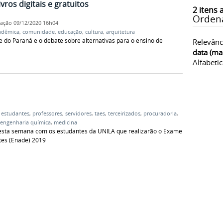
vros digitais e gratuitos
2
itens 
Orden
cação
09/12/2020 16h04
adêmica
,
comunidade
,
educação
,
cultura
,
arquitetura
e do Paraná e o debate sobre alternativas para o ensino de
Relevânc
data (ma
Alfabeti
,
estudantes
,
professores
,
servidores
,
taes
,
terceirizados
,
procuradoria
,
engenharia química
,
medicina
e esta semana com os estudantes da UNILA que realizarão o Exame
es (Enade) 2019