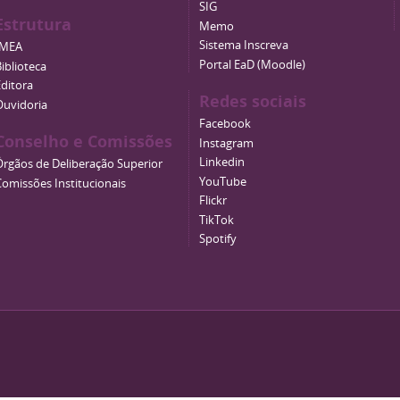
SIG
Estrutura
Memo
Sistema Inscreva
IMEA
Portal EaD (Moodle)
iblioteca
Editora
Redes sociais
Ouvidoria
Facebook
Conselho e Comissões
Instagram
Linkedin
Órgãos de Deliberação Superior
YouTube
Comissões Institucionais
Flickr
TikTok
Spotify