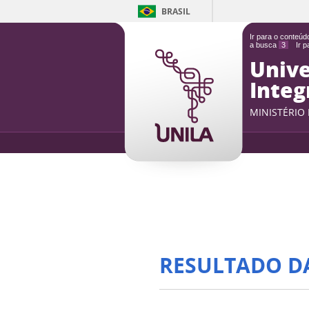
BRASIL
Ir para o conteú
a busca
3
Ir 
Unive
Integ
MINISTÉRIO
RESULTADO D