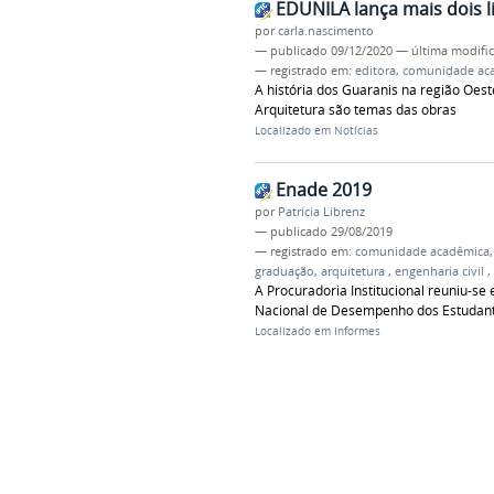
EDUNILA lança mais dois li
por
carla.nascimento
—
publicado
09/12/2020
—
última modifi
— registrado em:
editora
,
comunidade ac
A história dos Guaranis na região Oest
Arquitetura são temas das obras
Localizado em
Notícias
Enade 2019
por
Patrícia Librenz
—
publicado
29/08/2019
— registrado em:
comunidade acadêmica
graduação
,
arquitetura
,
engenharia civil
,
A Procuradoria Institucional reuniu-s
Nacional de Desempenho dos Estudant
Localizado em
Informes