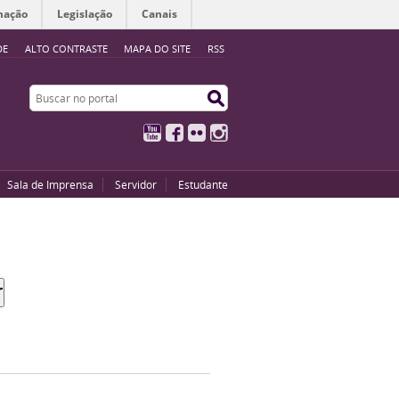
mação
Legislação
Canais
DE
ALTO CONTRASTE
MAPA DO SITE
RSS
Buscar no portal
Buscar no portal
YouTube
Facebook
Flickr
Instagram
Sala de Imprensa
Servidor
Estudante