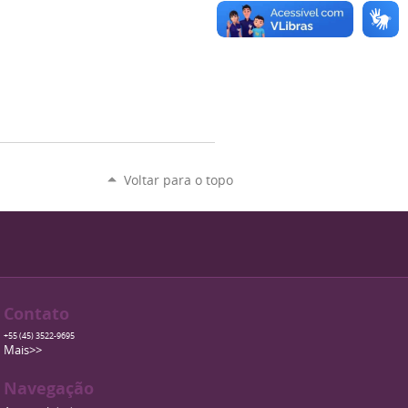
Voltar para o topo
Contato
+55 (45) 3522-9695
Mais>>
Navegação