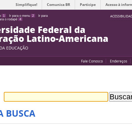
Simplifique!
Comunica BR
Participe
Acesso à infor
do
1
Ir para o menu
2
Ir para
ACESSIBILIDA
para o rodapé
4
rsidade Federal da
ração Latino-Americana
 DA EDUCAÇÃO
Fale Conosco
Endereços
A BUSCA