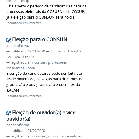
cosuen
,
cosup
Está aberto o período de candidaturas para os
processos eleitorais da COSUEN e da COSUP;
já a eleição para o CONSUN será no dia 11
Localizado em
Informes
Eleição para o CONSUN
por
adolfo.vaz
—
publicado
12/11/2020
—
última modificação
12/11/2020 16h28
— registrado em:
consun
,
professores
,
estudantes
,
ilacvn
Inscrição de candidaturas pode ser feita até
16 de novembro; há vagas para discentes de
graduação e pós-graduação e docentes do
ILACVN
Localizado em
Informes
Eleição de ouvidor(a) e vice-
ouvidor(a)
por
adolfo.vaz
—
publicado
21/09/2020
— registrado em:
consun
,
ouvidoria
,
servidores