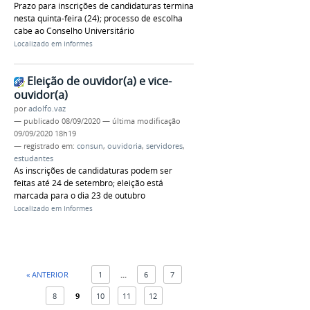
Prazo para inscrições de candidaturas termina
nesta quinta-feira (24); processo de escolha
cabe ao Conselho Universitário
Localizado em
Informes
Eleição de ouvidor(a) e vice-
ouvidor(a)
por
adolfo.vaz
—
publicado
08/09/2020
—
última modificação
09/09/2020 18h19
— registrado em:
consun
,
ouvidoria
,
servidores
,
estudantes
As inscrições de candidaturas podem ser
feitas até 24 de setembro; eleição está
marcada para o dia 23 de outubro
Localizado em
Informes
« ANTERIOR
1
...
6
7
8
9
10
11
12