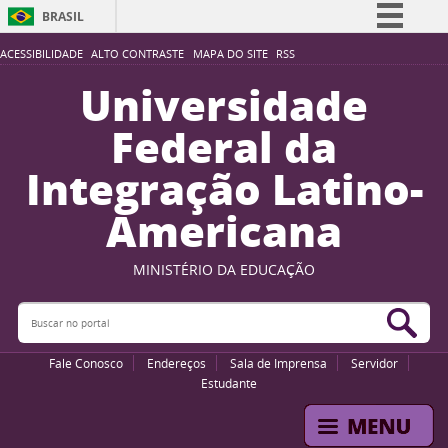
BRASIL
Simplifique!
ACESSIBILIDADE
ALTO CONTRASTE
MAPA DO SITE
RSS
Comunica BR
Universidade
Participe
Federal da
Acesso à informação
Integração Latino-
Legislação
Americana
Canais
MINISTÉRIO DA EDUCAÇÃO
Buscar no portal
Bus
Fale Conosco
Endereços
Sala de Imprensa
Servidor
Estudante