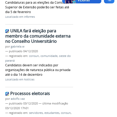
Candidaturas para as eleições da Comissão
Superior de Extensão poderão ser feitas até
dia 5 de fevereiro
Localizado em
Informes
UNILA fará eleição para
membro da comunidade externa
no Conselho Universitário
por
gabriela.w
—
publicado
04/12/2020
— registrado em:
consun
,
comunidade
,
oeste do
paraná
Candidatos devem ser indicados por
organizações de natureza pública ou privada
até o dia 14 de dezembro
Localizado em
Notícias
Processos eleitorais
por
adolfo.vaz
—
publicado
03/12/2020
—
última modificação
03/12/2020 17h01
— registrado em:
servidores
,
estudantes
,
consun
,