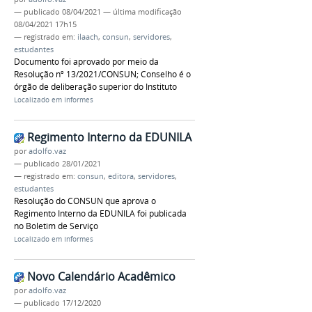
—
publicado
08/04/2021
—
última modificação
08/04/2021 17h15
— registrado em:
ilaach
,
consun
,
servidores
,
estudantes
Documento foi aprovado por meio da
Resolução nº 13/2021/CONSUN; Conselho é o
órgão de deliberação superior do Instituto
Localizado em
Informes
Regimento Interno da EDUNILA
por
adolfo.vaz
—
publicado
28/01/2021
— registrado em:
consun
,
editora
,
servidores
,
estudantes
Resolução do CONSUN que aprova o
Regimento Interno da EDUNILA foi publicada
no Boletim de Serviço
Localizado em
Informes
Novo Calendário Acadêmico
por
adolfo.vaz
—
publicado
17/12/2020