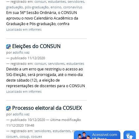
— registrado em:
consun
,
estudantes
,
servidores
,
graduação
,
pós-graduação
,
ensino
,
coronavírus
Em sua 56ª Sessão Ordinária, o CONSUN
aprovou o novo Calendário Acadêmico da
Graduação e Pós-graduação; confira
Localizado em
Informes
Eleições do CONSUN
por
adolfo.vaz
—
publicado
11/12/2020
— registrado em:
consun
,
servidores
,
estudantes
Devido a um erro que restringiu o acesso ao
SIG-Eleição, será prorrogada, até o meio-dia
deste sábado (12), a eleição de
representações de discentes para o CONSUN
Localizado em
Informes
Processo eleitoral da COSUEX
por
adolfo.vaz
—
publicado
10/12/2020
—
última modificação
11/12/2020 15h48
— registrado em:
servidores
,
estudantes
,
consun
,
cosuen
,
cosup
,
cosuex