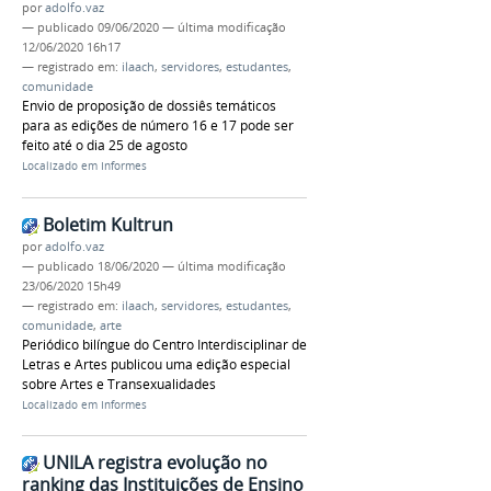
por
adolfo.vaz
—
publicado
09/06/2020
—
última modificação
12/06/2020 16h17
— registrado em:
ilaach
,
servidores
,
estudantes
,
comunidade
Envio de proposição de dossiês temáticos
para as edições de número 16 e 17 pode ser
feito até o dia 25 de agosto
Localizado em
Informes
Boletim Kultrun
por
adolfo.vaz
—
publicado
18/06/2020
—
última modificação
23/06/2020 15h49
— registrado em:
ilaach
,
servidores
,
estudantes
,
comunidade
,
arte
Periódico bilíngue do Centro Interdisciplinar de
Letras e Artes publicou uma edição especial
sobre Artes e Transexualidades
Localizado em
Informes
UNILA registra evolução no
ranking das Instituições de Ensino