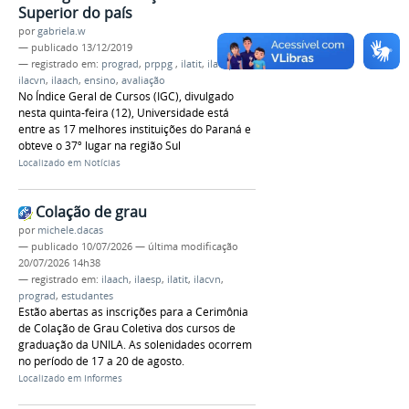
Superior do país
por
gabriela.w
—
publicado
13/12/2019
— registrado em:
prograd
,
prppg
,
ilatit
,
ilaesp
,
ilacvn
,
ilaach
,
ensino
,
avaliação
No Índice Geral de Cursos (IGC), divulgado
nesta quinta-feira (12), Universidade está
entre as 17 melhores instituições do Paraná e
obteve o 37º lugar na região Sul
Localizado em
Notícias
Colação de grau
por
michele.dacas
—
publicado
10/07/2026
—
última modificação
20/07/2026 14h38
— registrado em:
ilaach
,
ilaesp
,
ilatit
,
ilacvn
,
prograd
,
estudantes
Estão abertas as inscrições para a Cerimônia
de Colação de Grau Coletiva dos cursos de
graduação da UNILA. As solenidades ocorrem
no período de 17 a 20 de agosto.
Localizado em
Informes