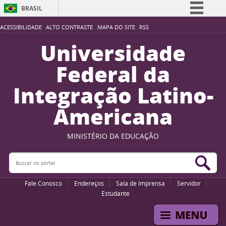
BRASIL
Simplifique!
ACESSIBILIDADE
ALTO CONTRASTE
MAPA DO SITE
RSS
Comunica BR
Universidade
Participe
Federal da
Acesso à informação
Integração Latino-
Legislação
Americana
Canais
MINISTÉRIO DA EDUCAÇÃO
Buscar no portal
Bus
Fale Conosco
Endereços
Sala de Imprensa
Servidor
Estudante