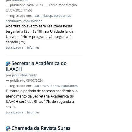
—
publicado
24/07/2023
—
última modificação
24/07/2023 17h08
— registrado em:
ilaach
,
ilaesp
,
estudantes
,
servidores
,
comunidade
Abertura do evento será realizada nesta
terça-feira (25), às 19h, na Unidade Jardim
Universitário. A programação segue até
sábado (29).
Localizado em
Informes
Secretaria Acadêmica do
ILAACH
por
jacqueline.couto
—
publicado
08/07/2024
— registrado em:
ilaach
,
servidores
,
estudantes
Durante o período de recesso acadêmico, o
atendimento da Secretaria Acadêmica do
ILAACH será das 9h às 17h, de segunda a
sexta.
Localizado em
Informes
Chamada da Revista Sures