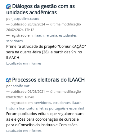
Diálogos da gestão com as
unidades acadêmicas
por
jacqueline.couto
—
publicado
26/02/2024
—
última modificação
26/02/2024 17h12
— registrado em:
ilaach
,
reitoria
,
estudantes
,
servidores
Primeira atividade do projeto "ComunicAÇÃO"
será na quarta-feira (28), a partir das 9h, no
ILAACH.
Localizado em
Informes
Processos eleitorais do ILAACH
por
adolfo.vaz
—
publicado
09/03/2021
—
última modificação
09/03/2021 16h48
— registrado em:
servidores
,
estudantes
,
ilaach
,
história licenciatura
,
letras português e espanhol
Foram publicados editais que regulamentam
as eleições para coordenação de cursos e
para o Conselho do Instituto e Comissões
Localizado em
Informes