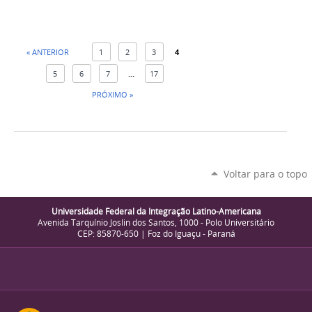
« ANTERIOR
1
2
3
4
5
6
7
...
17
PRÓXIMO »
Voltar para o topo
Universidade Federal da Integração Latino-Americana
Avenida Tarquínio Joslin dos Santos, 1000 - Polo Universitário
CEP: 85870-650 | Foz do Iguaçu - Paraná