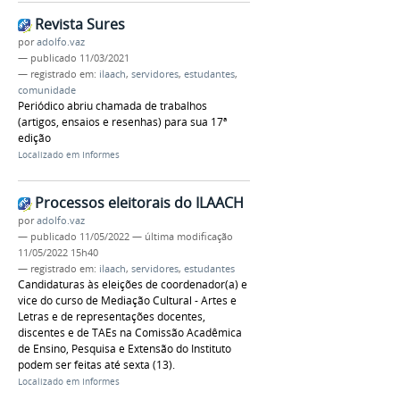
Revista Sures
por
adolfo.vaz
—
publicado
11/03/2021
— registrado em:
ilaach
,
servidores
,
estudantes
,
comunidade
Periódico abriu chamada de trabalhos
(artigos, ensaios e resenhas) para sua 17ª
edição
Localizado em
Informes
Processos eleitorais do ILAACH
por
adolfo.vaz
—
publicado
11/05/2022
—
última modificação
11/05/2022 15h40
— registrado em:
ilaach
,
servidores
,
estudantes
Candidaturas às eleições de coordenador(a) e
vice do curso de Mediação Cultural - Artes e
Letras e de representações docentes,
discentes e de TAEs na Comissão Acadêmica
de Ensino, Pesquisa e Extensão do Instituto
podem ser feitas até sexta (13).
Localizado em
Informes