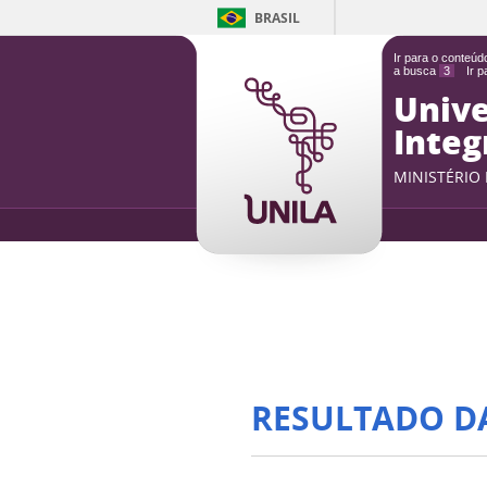
BRASIL
Ir para o conteú
a busca
3
Ir 
Unive
Integ
MINISTÉRIO
RESULTADO D