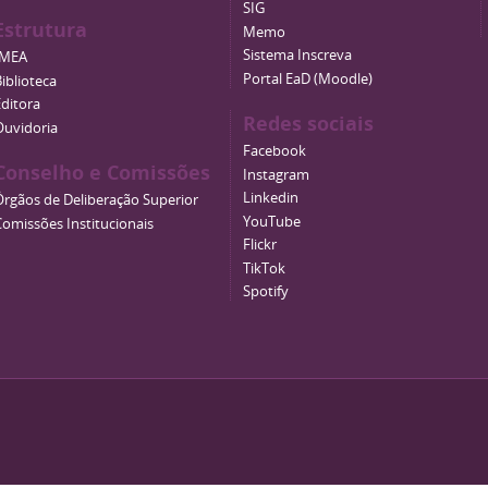
SIG
Estrutura
Memo
Sistema Inscreva
IMEA
Portal EaD (Moodle)
iblioteca
Editora
Redes sociais
Ouvidoria
Facebook
Conselho e Comissões
Instagram
Linkedin
Órgãos de Deliberação Superior
YouTube
Comissões Institucionais
Flickr
TikTok
Spotify