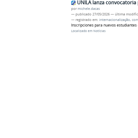
UNILA lanza convocatoria 
por
michele.dacas
—
publicado
27/05/2026
—
última modifi
— registrado em:
internacionalização
,
com
Inscripciones para nuevos estudiantes 
Localizado em
Notícias