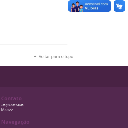
Voltar para o topo
Contato
+55 (45) 3522-9695
Mais>>
Navegação