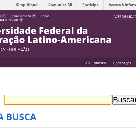
Simplifique!
Comunica BR
Participe
Acesso à infor
do
1
Ir para o menu
2
Ir para
ACESSIBILIDA
para o rodapé
4
rsidade Federal da
ração Latino-Americana
 DA EDUCAÇÃO
Fale Conosco
Endereços
A BUSCA