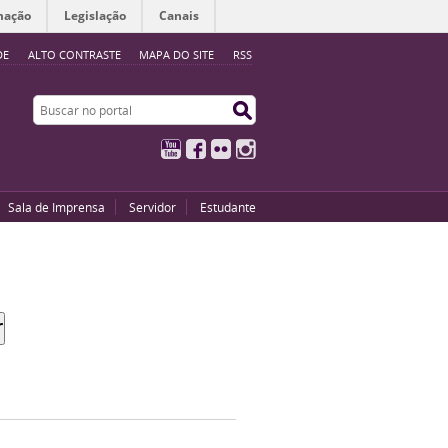
mação
Legislação
Canais
DE
ALTO CONTRASTE
MAPA DO SITE
RSS
Buscar no portal
Buscar no portal
YouTube
Facebook
Flickr
Instagram
Sala de Imprensa
Servidor
Estudante