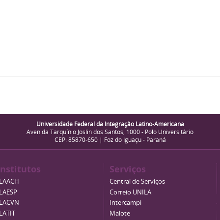
Universidade Federal da Integração Latino-Americana
Avenida Tarquínio Joslin dos Santos, 1000 - Polo Universitário
CEP: 85870-650 | Foz do Iguaçu - Paraná
Institutos
Serviços
ILAACH
Central de Serviços
ILAESP
Correio UNILA
ILACVN
Intercampi
ILATIT
Malote