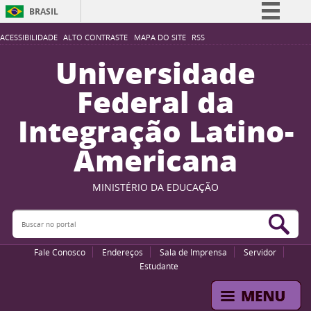
BRASIL
Simplifique!
ACESSIBILIDADE
ALTO CONTRASTE
MAPA DO SITE
RSS
Comunica BR
Universidade
Participe
Federal da
Acesso à informação
Integração Latino-
Legislação
Americana
Canais
MINISTÉRIO DA EDUCAÇÃO
Buscar no portal
Bus
Fale Conosco
Endereços
Sala de Imprensa
Servidor
Estudante