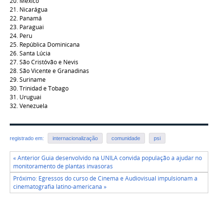
20. México
21. Nicarágua
22. Panamá
23. Paraguai
24. Peru
25. República Dominicana
26. Santa Lúcia
27. São Cristóvão e Nevis
28. São Vicente e Granadinas
29. Suriname
30. Trinidad e Tobago
31. Uruguai
32. Venezuela
registrado em:
internacionalização
comunidade
psi
« Anterior Guia desenvolvido na UNILA convida população a ajudar no
monitoramento de plantas invasoras
Próximo: Egressos do curso de Cinema e Audiovisual impulsionam a
cinematografia latino-americana »