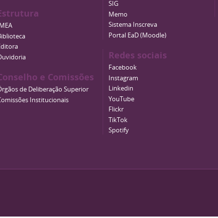
SIG
Estrutura
Memo
Sistema Inscreva
IMEA
Portal EaD (Moodle)
iblioteca
Editora
Redes sociais
Ouvidoria
Facebook
Conselho e Comissões
Instagram
Linkedin
Órgãos de Deliberação Superior
YouTube
Comissões Institucionais
Flickr
TikTok
Spotify