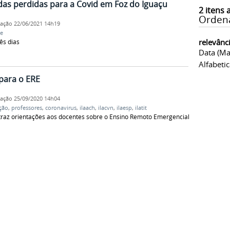
das perdidas para a Covid em Foz do Iguaçu
2
itens 
Orden
cação
22/06/2021 14h19
e
relevânc
ês dias
Data (ma
Alfabeti
para o ERE
cação
25/09/2020 14h04
ção
,
professores
,
coronavirus
,
ilaach
,
ilacvn
,
ilaesp
,
ilatit
az orientações aos docentes sobre o Ensino Remoto Emergencial