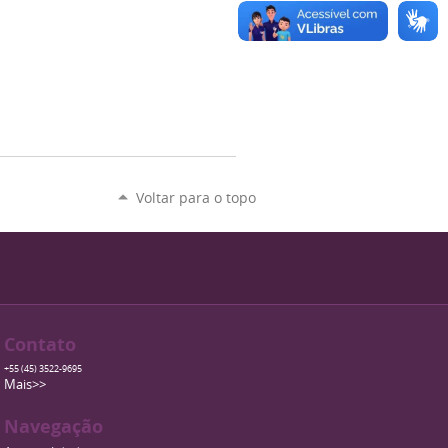
Voltar para o topo
Contato
+55 (45) 3522-9695
Mais>>
Navegação