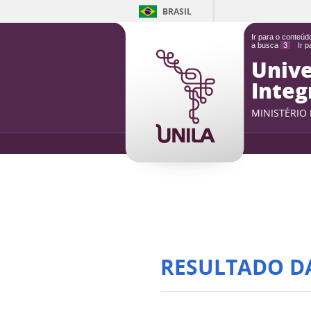
BRASIL
Ir para o conteú
a busca
3
Ir 
Unive
Integ
MINISTÉRIO
RESULTADO D