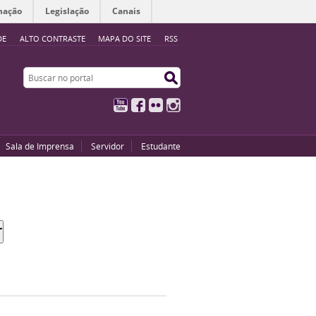
mação
Legislação
Canais
DE
ALTO CONTRASTE
MAPA DO SITE
RSS
Buscar no portal
Buscar no portal
YouTube
Facebook
Flickr
Instagram
Sala de Imprensa
Servidor
Estudante