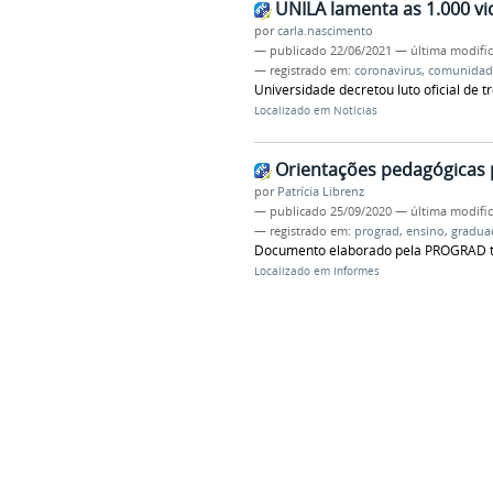
UNILA lamenta as 1.000 vi
por
carla.nascimento
—
publicado
22/06/2021
—
última modifi
— registrado em:
coronavirus
,
comunidad
Universidade decretou luto oficial de tr
Localizado em
Notícias
Orientações pedagógicas 
por
Patrícia Librenz
—
publicado
25/09/2020
—
última modifi
— registrado em:
prograd
,
ensino
,
gradua
Documento elaborado pela PROGRAD tr
Localizado em
Informes