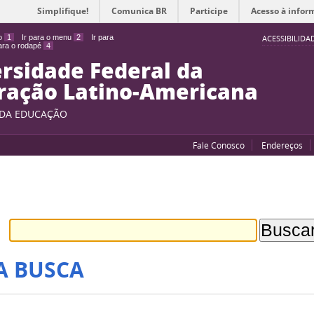
Simplifique!
Comunica BR
Participe
Acesso à infor
do
1
Ir para o menu
2
Ir para
ACESSIBILIDA
para o rodapé
4
rsidade Federal da
ração Latino-Americana
 DA EDUCAÇÃO
Fale Conosco
Endereços
A BUSCA