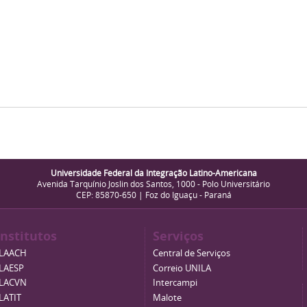
Universidade Federal da Integração Latino-Americana
Avenida Tarquínio Joslin dos Santos, 1000 - Polo Universitário
CEP: 85870-650 | Foz do Iguaçu - Paraná
Institutos
Serviços
ILAACH
Central de Serviços
ILAESP
Correio UNILA
ILACVN
Intercampi
ILATIT
Malote