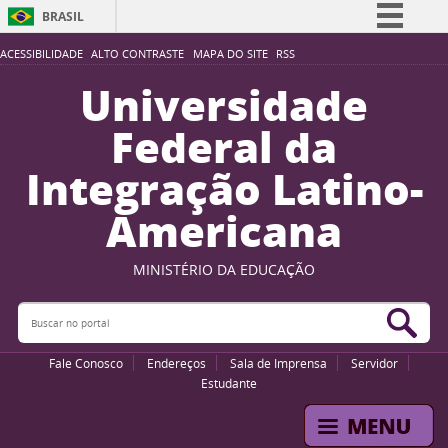
BRASIL
Simplifique!
ACESSIBILIDADE
ALTO CONTRASTE
MAPA DO SITE
RSS
Comunica BR
Universidade
Participe
Federal da
Acesso à informação
Integração Latino-
Legislação
Americana
Canais
MINISTÉRIO DA EDUCAÇÃO
Buscar no portal
Bus
Fale Conosco
Endereços
Sala de Imprensa
Servidor
Estudante