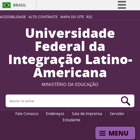
BRASIL
Simplifique!
ACESSIBILIDADE
ALTO CONTRASTE
MAPA DO SITE
RSS
Comunica BR
Universidade
Participe
Federal da
Acesso à informação
Integração Latino-
Legislação
Americana
Canais
MINISTÉRIO DA EDUCAÇÃO
Buscar no portal
Bus
Fale Conosco
Endereços
Sala de Imprensa
Servidor
Estudante