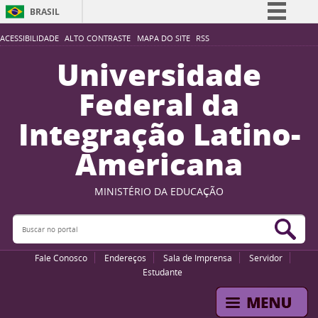
BRASIL
Simplifique!
ACESSIBILIDADE
ALTO CONTRASTE
MAPA DO SITE
RSS
Comunica BR
Universidade
Participe
Federal da
Acesso à informação
Integração Latino-
Legislação
Americana
Canais
MINISTÉRIO DA EDUCAÇÃO
Buscar no portal
Bus
Fale Conosco
Endereços
Sala de Imprensa
Servidor
Estudante