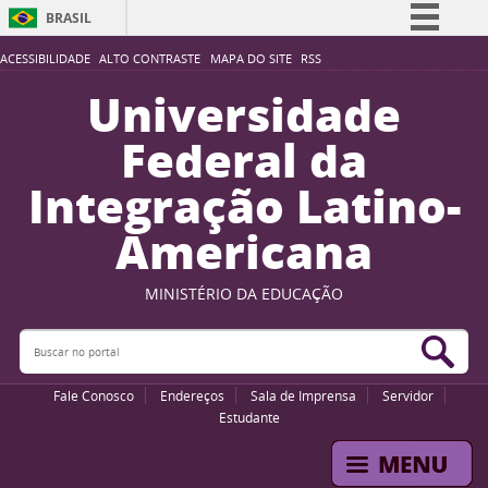
BRASIL
Simplifique!
ACESSIBILIDADE
ALTO CONTRASTE
MAPA DO SITE
RSS
Comunica BR
Universidade
Participe
Federal da
Acesso à informação
Integração Latino-
Legislação
Americana
Canais
MINISTÉRIO DA EDUCAÇÃO
Buscar no portal
Bus
Fale Conosco
Endereços
Sala de Imprensa
Servidor
Estudante