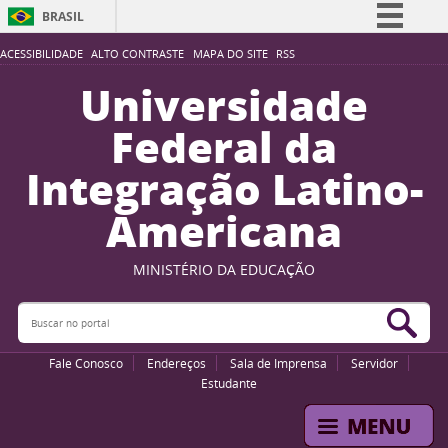
BRASIL
Simplifique!
ACESSIBILIDADE
ALTO CONTRASTE
MAPA DO SITE
RSS
Comunica BR
Universidade
Participe
Federal da
Acesso à informação
Integração Latino-
Legislação
Americana
Canais
MINISTÉRIO DA EDUCAÇÃO
Buscar no portal
Bus
Fale Conosco
Endereços
Sala de Imprensa
Servidor
Estudante