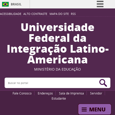
BRASIL
Simplifique!
ACESSIBILIDADE
ALTO CONTRASTE
MAPA DO SITE
RSS
Comunica BR
Universidade
Participe
Federal da
Acesso à informação
Integração Latino-
Legislação
Americana
Canais
MINISTÉRIO DA EDUCAÇÃO
Buscar no portal
Bus
Fale Conosco
Endereços
Sala de Imprensa
Servidor
Estudante