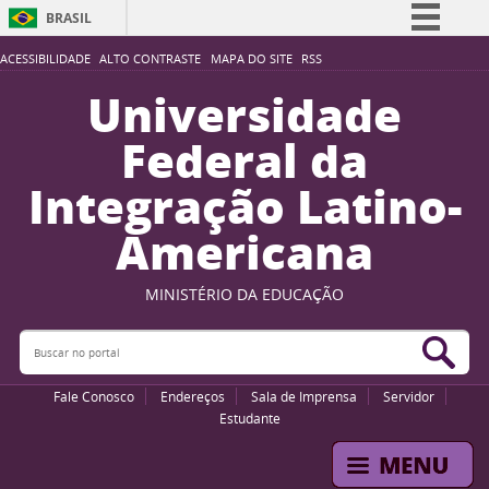
BRASIL
Simplifique!
ACESSIBILIDADE
ALTO CONTRASTE
MAPA DO SITE
RSS
Comunica BR
Universidade
Participe
Federal da
Acesso à informação
Integração Latino-
Legislação
Americana
Canais
MINISTÉRIO DA EDUCAÇÃO
Buscar no portal
Bus
Fale Conosco
Endereços
Sala de Imprensa
Servidor
Estudante