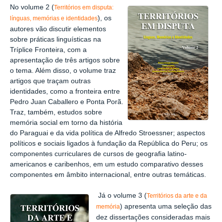
No volume 2 (
Territórios em disputa:
), os
línguas, memórias e identidades
autores vão discutir elementos
sobre práticas linguísticas na
Tríplice Fronteira, com a
apresentação de três artigos sobre
o tema. Além disso, o volume traz
artigos que traçam outras
identidades, como a fronteira entre
Pedro Juan Caballero e Ponta Porã.
Traz, também, estudos sobre
memória social em torno da história
do Paraguai e da vida política de Alfredo Stroessner; aspectos
políticos e sociais ligados à fundação da República do Peru; os
componentes curriculares de cursos de geografia latino-
americanos e caribenhos, em um estudo comparativo desses
componentes em âmbito internacional, entre outras temáticas.
Já o volume 3 (
Territórios da arte e da
) apresenta uma seleção das
memória
dez dissertações consideradas mais