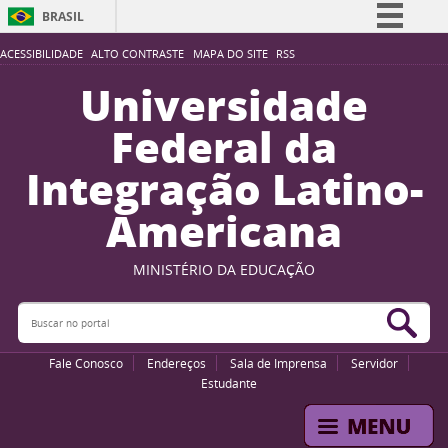
BRASIL
Simplifique!
ACESSIBILIDADE
ALTO CONTRASTE
MAPA DO SITE
RSS
Comunica BR
Universidade
Participe
Federal da
Acesso à informação
Integração Latino-
Legislação
Americana
Canais
MINISTÉRIO DA EDUCAÇÃO
Buscar no portal
Bus
Fale Conosco
Endereços
Sala de Imprensa
Servidor
Estudante