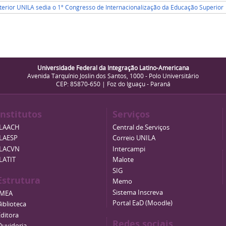
terior UNILA sedia o 1º Congresso de Internacionalização da Educação Superior
Universidade Federal da Integração Latino-Americana
Avenida Tarquínio Joslin dos Santos, 1000 - Polo Universitário
CEP: 85870-650 | Foz do Iguaçu - Paraná
Institutos
Serviços
ILAACH
Central de Serviços
ILAESP
Correio UNILA
ILACVN
Intercampi
ILATIT
Malote
SIG
Estrutura
Memo
Sistema Inscreva
IMEA
Portal EaD (Moodle)
iblioteca
Editora
Redes sociais
Ouvidoria