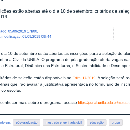
rições estão abertas até o dia 10 de setembro; critérios de sele
2019
icado
:
05/09/2019 17h00
,
ma modificação
:
09/09/2019 09h44
o dia 10 de setembro estão abertas as inscrições para a seleção de a
nharia Civil da UNILA. O programa de pós-graduação oferta vagas nas 
ise Estrutural; Dinâmica das Estruturas; e Sustentabilidade e Desemp
itérios de seleção estão disponíveis no
. A seleção será r
Edital 17/2019
plinas que irão avaliar a justificativa apresentada no formulário de insc
rico escolar.
 conhecer mais sobre o programa, acesse
https://portal.unila.edu.br/mestr
rado em:
pós-graduação
mestrado engenharia civil
educação
prppg