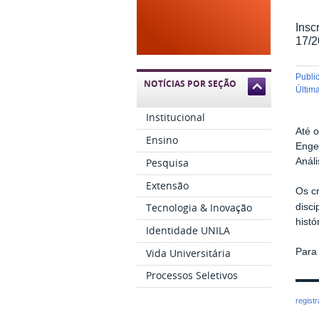
Insc
17/
publ
NOTÍCIAS POR SEÇÃO
últi
Institucional
Até 
Ensino
Enge
Pesquisa
Anál
Extensão
Os cr
Tecnologia & Inovação
disci
histó
Identidade UNILA
Vida Universitária
Para
Processos Seletivos
regist