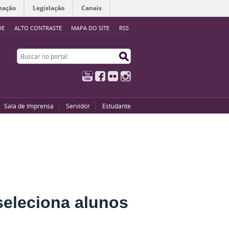
mação
Legislação
Canais
DE
ALTO CONTRASTE
MAPA DO SITE
RSS
Buscar no portal
Buscar no portal
YouTube
Facebook
Flickr
Instagram
Sala de Imprensa
Servidor
Estudante
seleciona alunos