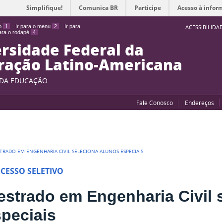
Simplifique!
Comunica BR
Participe
Acesso à infor
do
1
Ir para o menu
2
Ir para
ACESSIBILIDA
para o rodapé
4
rsidade Federal da
ração Latino-Americana
 DA EDUCAÇÃO
Fale Conosco
Endereços
TRADO EM ENGENHARIA CIVIL SELECIONA ALUNOS ESPECIAIS
CESSO SELETIVO
strado em Engenharia Civil 
peciais