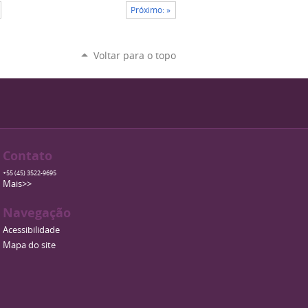
Próximo: »
Voltar para o topo
Contato
+55 (45) 3522-9695
Mais>>
Navegação
Acessibilidade
Mapa do site