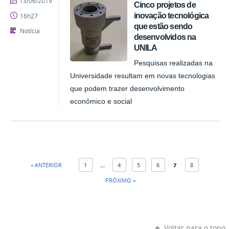
13/06/2019
Cinco projetos de
inovação tecnológica
16h27
que estão sendo
Notícia
desenvolvidos na
UNILA
Pesquisas realizadas na
Universidade resultam em novas tecnologias
que podem trazer desenvolvimento
econômico e social
« ANTERIOR
1
...
4
5
6
7
8
PRÓXIMO »
Voltar para o topo