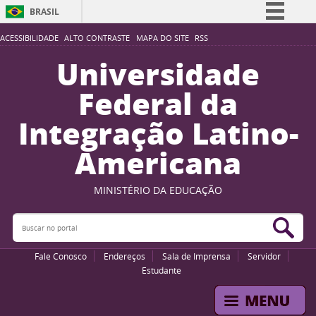
BRASIL
Simplifique!
ACESSIBILIDADE
ALTO CONTRASTE
MAPA DO SITE
RSS
Comunica BR
Universidade
Participe
Federal da
Acesso à informação
Integração Latino-
Legislação
Americana
Canais
MINISTÉRIO DA EDUCAÇÃO
Buscar no portal
Bus
Fale Conosco
Endereços
Sala de Imprensa
Servidor
Estudante