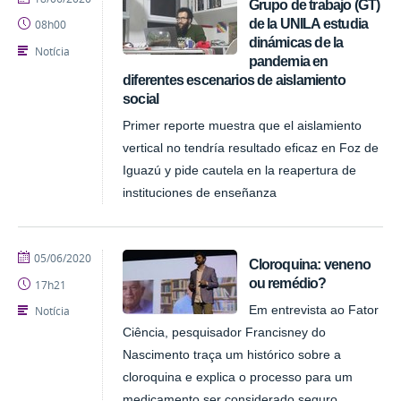
Grupo de trabajo (GT)
de la UNILA estudia
08h00
dinámicas de la
Notícia
pandemia en
diferentes escenarios de aislamiento
social
Primer reporte muestra que el aislamiento
vertical no tendría resultado eficaz en Foz de
Iguazú y pide cautela en la reapertura de
instituciones de enseñanza
publicado
05/06/2020
Cloroquina: veneno
ou remédio?
17h21
Notícia
Em entrevista ao Fator
Ciência, pesquisador Francisney do
Nascimento traça um histórico sobre a
cloroquina e explica o processo para um
medicamento ser considerado seguro