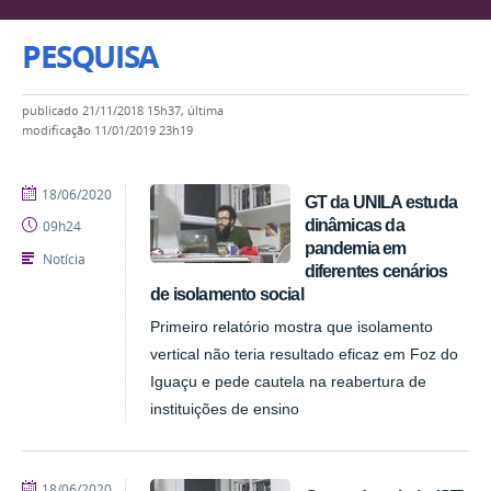
PESQUISA
publicado
21/11/2018 15h37,
última
modificação
11/01/2019 23h19
publicado
18/06/2020
GT da UNILA estuda
dinâmicas da
09h24
pandemia em
Notícia
diferentes cenários
de isolamento social
Primeiro relatório mostra que isolamento
vertical não teria resultado eficaz em Foz do
Iguaçu e pede cautela na reabertura de
instituições de ensino
publicado
18/06/2020