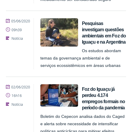
publicado
05/06/2020
Pesquisas
investigam questões
09h39
ambientais em Foz do
Notícia
Iguaçu e na Argentina
Os estudos abordam
temas da governança ambiental e de
serviços ecossistêmicos em áreas urbanas
publicado
02/06/2020
Foz do Iguaçu já
perdeu 4.174
16h16
empregos formais no
Notícia
período da pandemia
Boletim do Cepecon analisa dados do Caged
e alerta sobre necessidade de intensificar
políticas anticíclicas para mitigar efeitos