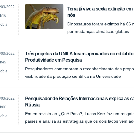
cado
/03/2022
Terra já vive a sexta extinção e
nós
h16
tícia
Dinossauros foram extintos há 66
por mudanças climáticas globais
cado
/03/2022
Três projetos da UNILA foram aprovados no edital d
Produtividade em Pesquisa
h49
Pesquisadores comemoram o reconhecimento das propos
tícia
visibilidade da produção científica na Universidade
cado
/03/2022
Pesquisador de Relações Internacionais explica as ca
Rússia
h00
Em entrevista ao ¿Qué Pasa?, Lucas Kerr faz um resgate 
tícia
países e analisa as estratégias que os dois lados vêm a