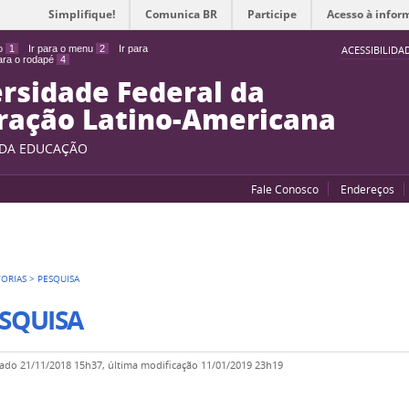
Simplifique!
Comunica BR
Participe
Acesso à infor
do
1
Ir para o menu
2
Ir para
ACESSIBILIDA
para o rodapé
4
rsidade Federal da
ração Latino-Americana
 DA EDUCAÇÃO
Fale Conosco
Endereços
TORIAS
>
PESQUISA
SQUISA
cado
21/11/2018 15h37,
última modificação
11/01/2019 23h19