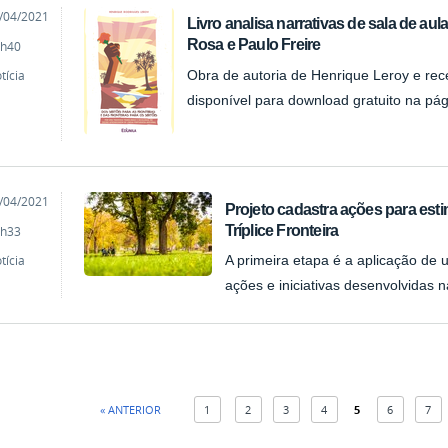
cado
/04/2021
Livro analisa narrativas de sala de a
Rosa e Paulo Freire
h40
tícia
Obra de autoria de Henrique Leroy e re
disponível para download gratuito na pág
cado
/04/2021
Projeto cadastra ações para est
Tríplice Fronteira
h33
tícia
A primeira etapa é a aplicação de u
ações e iniciativas desenvolvidas n
« ANTERIOR
1
2
3
4
5
6
7