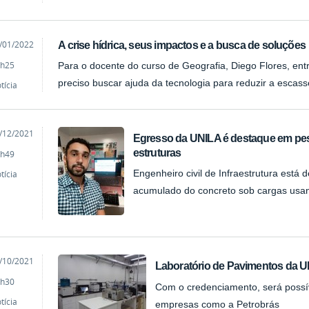
cado
/01/2022
A crise hídrica, seus impactos e a busca de soluções
h25
Para o docente do curso de Geografia, Diego Flores, ent
preciso buscar ajuda da tecnologia para reduzir a escass
tícia
cado
/12/2021
Egresso da UNILA é destaque em pe
estruturas
h49
tícia
Engenheiro civil de Infraestrutura est
acumulado do concreto sob cargas us
cado
/10/2021
Laboratório de Pavimentos da U
h30
Com o credenciamento, será possí
tícia
empresas como a Petrobrás