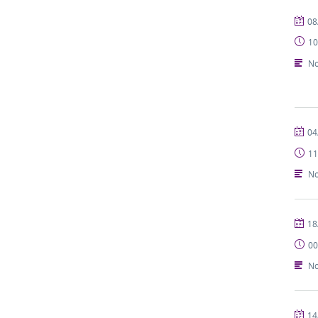
publi
08
10
No
publi
04
11
No
publi
18
00
No
publi
14