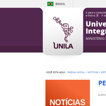
BRASIL
Ir para o conteú
a busca
3
Ir 
Unive
Integ
MINISTÉRIO
VOCÊ ESTÁ AQUI:
PÁGINA INICIAL
>
NOTÍCIAS
>
EDI
PE
publi