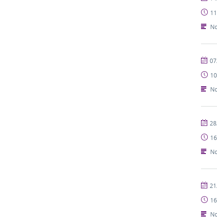
11
No
publi
07
10
No
publi
28
16
No
publi
21
16
No