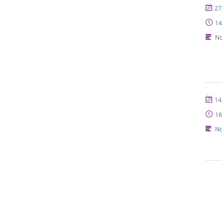
publi
27
14
No
publi
14
16
No