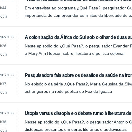
h44
Em entrevista ao programa ¿Qué Pasa?, pesquisador Gust
importância de compreender os limites da liberdade de 
tícia
cado
/02/2022
A colonização da África do Sul sob o olhar de duas a
h26
Neste episódio do ¿Qué Pasa?, o pesquisador Evander R
e Mary Ann Hobson sobre literatura e política colonial
tícia
cado
/01/2022
Pesquisadora fala sobre os desafios da saúde na fron
h37
No episódio da série ¿Qué Pasa?, Maria Geusina da Silv
estrangeiros na rede pública de Foz do Iguaçu
tícia
cado
/01/2022
Utopia versus distopia e o debate rumo à literatura d
h38
Nesse episódio do ¿Qué Pasa?, o pesquisador Antonio Gu
distópicas presentes em obras literárias e audiovisuais
tícia