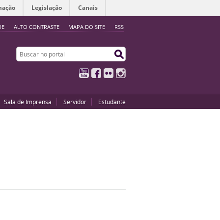
mação
Legislação
Canais
DE
ALTO CONTRASTE
MAPA DO SITE
RSS
Buscar no portal
Buscar no portal
YouTube
Facebook
Flickr
Instagram
Sala de Imprensa
Servidor
Estudante