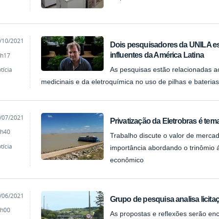
cado
/10/2021
Dois pesquisadores da UNILA estã
influentes da América Latina
h17
tícia
As pesquisas estão relacionadas a
medicinais e da eletroquímica no uso de pilhas e bateria
cado
/07/2021
Privatização da Eletrobras é te
h40
Trabalho discute o valor de merca
tícia
importância abordando o trinômio 
econômico
cado
/06/2021
Grupo de pesquisa analisa licit
h00
As propostas e reflexões serão en