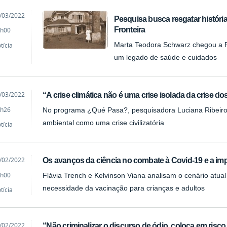
cado
/03/2022
Pesquisa busca resgatar história
Fronteira
h00
tícia
Marta Teodora Schwarz chegou a P
um legado de saúde e cuidados
cado
/03/2022
“A crise climática não é uma crise isolada da crise do
h26
No programa ¿Qué Pasa?, pesquisadora Luciana Ribeiro 
ambiental como uma crise civilizatória
tícia
cado
/02/2022
Os avanços da ciência no combate à Covid-19 e a im
h00
Flávia Trench e Kelvinson Viana analisam o cenário atua
necessidade da vacinação para crianças e adultos
tícia
cado
/02/2022
“Não criminalizar o discurso de ódio, coloca em risco