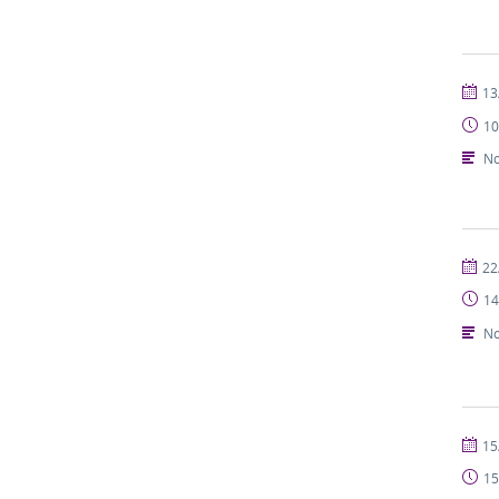
publi
13
10
No
publi
22
14
No
publi
15
15