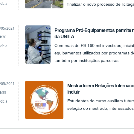
tícia
finalizar o novo processo de licitaç
cado
/05/2021
Programa Pró-Equipamentos permite me
da UNILA
h30
tícia
Com mais de R$ 160 mil investidos, inici
equipamentos utilizados por programas d
também por instituições parceiras
cado
/05/2021
Mestrado em Relações Internacio
Incluir
h35
tícia
Estudantes do curso auxiliam futu
seleção do mestrado; interessados