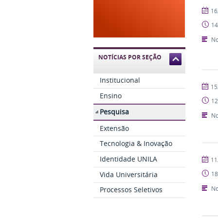
publi
16
14
No
NOTÍCIAS POR SEÇÃO
Institucional
publi
15
Ensino
12
Pesquisa
No
Extensão
Tecnologia & Inovação
Identidade UNILA
publi
11
Vida Universitária
18
No
Processos Seletivos