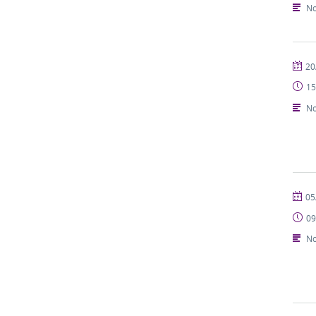
No
publi
20
15
No
publi
05
09
No