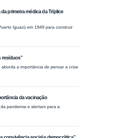
 da primeira médica da Tríplice
uerto Iguazú em 1949 para construir
s resíduos”
aborda a importância de pensar a crise
portância da vacinação
l da pandemia e alertam para a
 a convivência social e democrática”