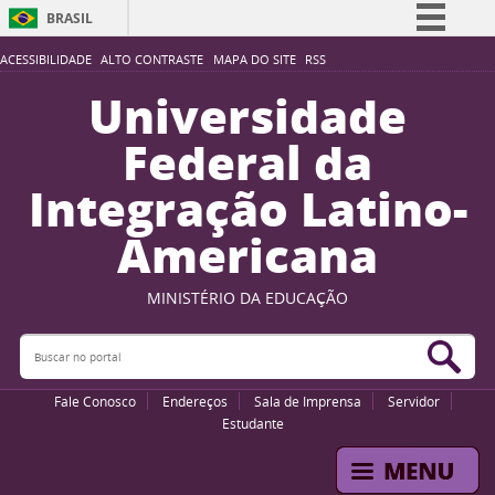
BRASIL
Simplifique!
ACESSIBILIDADE
ALTO CONTRASTE
MAPA DO SITE
RSS
Comunica BR
Universidade
Participe
Federal da
Acesso à informação
Integração Latino-
Legislação
Americana
Canais
MINISTÉRIO DA EDUCAÇÃO
Buscar no portal
Bus
Fale Conosco
Endereços
Sala de Imprensa
Servidor
Estudante