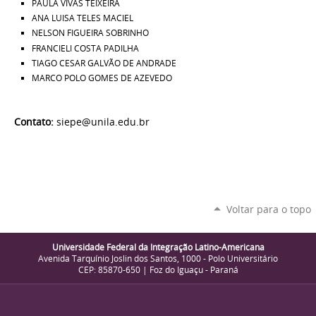
PAULA VIVAS TEIXEIRA
ANA LUISA TELES MACIEL
NELSON FIGUEIRA SOBRINHO
FRANCIELI COSTA PADILHA
TIAGO CESAR GALVÃO DE ANDRADE
MARCO POLO GOMES DE AZEVEDO
Contato:
siepe@unila.edu.br
Voltar para o topo
Universidade Federal da Integração Latino-Americana
Avenida Tarquínio Joslin dos Santos, 1000 - Polo Universitário
CEP: 85870-650 | Foz do Iguaçu - Paraná