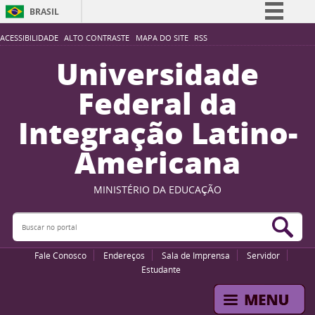
BRASIL
Simplifique!
ACESSIBILIDADE
ALTO CONTRASTE
MAPA DO SITE
RSS
Comunica BR
Universidade
Participe
Federal da
Acesso à informação
Integração Latino-
Legislação
Americana
Canais
MINISTÉRIO DA EDUCAÇÃO
Buscar no portal
Bus
Fale Conosco
Endereços
Sala de Imprensa
Servidor
Estudante