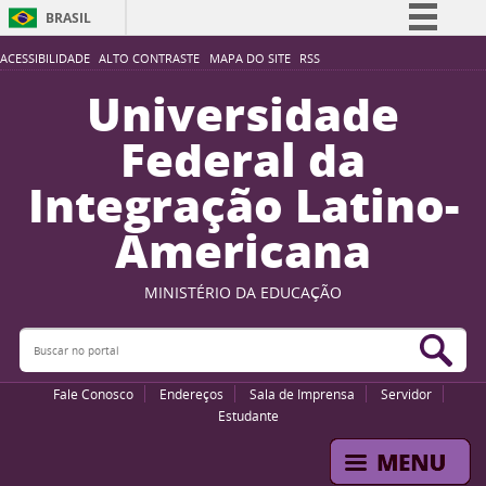
BRASIL
Simplifique!
ACESSIBILIDADE
ALTO CONTRASTE
MAPA DO SITE
RSS
Comunica BR
Universidade
Participe
Federal da
Acesso à informação
Integração Latino-
Legislação
Americana
Canais
MINISTÉRIO DA EDUCAÇÃO
Buscar no portal
Bus
Fale Conosco
Endereços
Sala de Imprensa
Servidor
Estudante