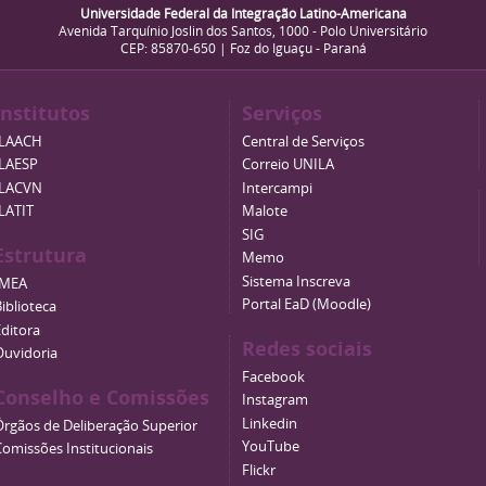
Universidade Federal da Integração Latino-Americana
Avenida Tarquínio Joslin dos Santos, 1000 - Polo Universitário
CEP: 85870-650 | Foz do Iguaçu - Paraná
Institutos
Serviços
ILAACH
Central de Serviços
ILAESP
Correio UNILA
ILACVN
Intercampi
ILATIT
Malote
SIG
Estrutura
Memo
Sistema Inscreva
IMEA
Portal EaD (Moodle)
iblioteca
Editora
Redes sociais
Ouvidoria
Facebook
Conselho e Comissões
Instagram
Linkedin
Órgãos de Deliberação Superior
YouTube
Comissões Institucionais
Flickr