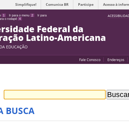
Simplifique!
Comunica BR
Participe
Acesso à infor
do
1
Ir para o menu
2
Ir para
ACESSIBILIDA
para o rodapé
4
rsidade Federal da
ração Latino-Americana
 DA EDUCAÇÃO
Fale Conosco
Endereços
A BUSCA