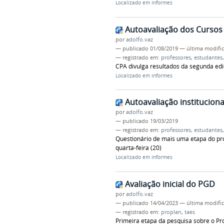
Localizado em
Informes
Autoavaliação dos Curso
por
adolfo.vaz
—
publicado
01/08/2019
—
última modifi
— registrado em:
professores
,
estudantes
CPA divulga resultados da segunda ed
Localizado em
Informes
Autoavaliação instituciona
por
adolfo.vaz
—
publicado
19/03/2019
— registrado em:
professores
,
estudantes
Questionário de mais uma etapa do pro
quarta-feira (20)
Localizado em
Informes
Avaliação inicial do PGD
por
adolfo.vaz
—
publicado
14/04/2023
—
última modifi
— registrado em:
proplan
,
taes
Primeira etapa da pesquisa sobre o 