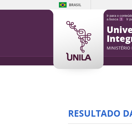
BRASIL
Ir para o conteú
a busca
3
Ir 
Unive
Integ
MINISTÉRIO
RESULTADO D