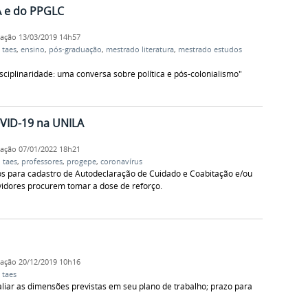
A e do PPGLC
cação
13/03/2019 14h57
,
taes
,
ensino
,
pós-graduação
,
mestrado literatura
,
mestrado estudos
isciplinaridade: uma conversa sobre política e pós-colonialismo"
VID-19 na UNILA
cação
07/01/2022 18h21
,
taes
,
professores
,
progepe
,
coronavírus
s para cadastro de Autodeclaração de Cuidado e Coabitação e/ou
rvidores procurem tomar a dose de reforço.
cação
20/12/2019 10h16
,
taes
aliar as dimensões previstas em seu plano de trabalho; prazo para