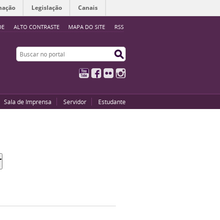
mação
Legislação
Canais
DE
ALTO CONTRASTE
MAPA DO SITE
RSS
Buscar no portal
Buscar no portal
YouTube
Facebook
Flickr
Instagram
Sala de Imprensa
Servidor
Estudante