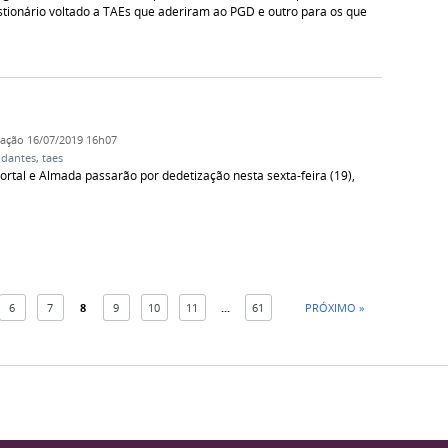
stionário voltado a TAEs que aderiram ao PGD e outro para os que
cação
16/07/2019 16h07
udantes
,
taes
Portal e Almada passarão por dedetização nesta sexta-feira (19),
6
7
8
9
10
11
...
61
PRÓXIMO »