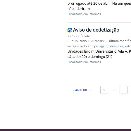
prorrogado até 20 de abril. Há um que
não aderiram.
Localizado em
Informes
Aviso de dedetização
por
adolfo.vaz
—
publicado
16/07/2019
—
última modifi
— registrado em:
proagi
,
professores
,
est
Unidades Jardim Universitário, Vila A, 
sábado (20) e domingo (21)
Localizado em
Informes
« ANTERIOR
1
...
5