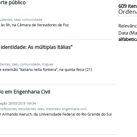
rte público
609
iten
Orden
udantes
,
taes
,
comunidade
), às 9h, na Câmara de Vereadores de Foz
Relevânc
Data (ma
alfabeti
identidade: As múltiplas Itálias”
dantes
,
taes
,
comunidade
,
línguas
 extensão “Italiano nella fontiera”, na quinta-feira (21)
o em Engenharia Civil
cação
28/03/2019 16h34
rofessores
,
estudantes
,
taes
,
mestrado engenharia civil
or Armando Awruch, da Universidade Federal do Rio Grande do Sul