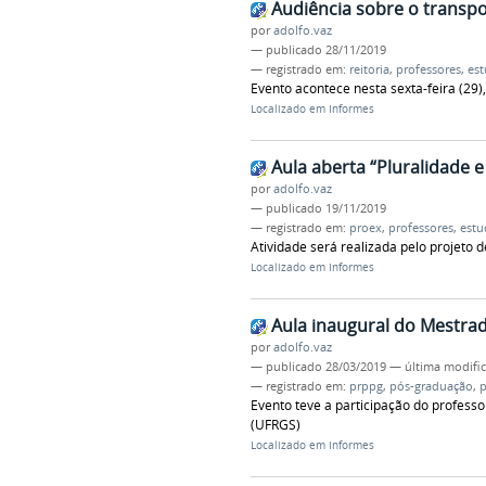
Audiência sobre o transpo
por
adolfo.vaz
—
publicado
28/11/2019
— registrado em:
reitoria
,
professores
,
est
Evento acontece nesta sexta-feira (29
Localizado em
Informes
Aula aberta “Pluralidade e 
por
adolfo.vaz
—
publicado
19/11/2019
— registrado em:
proex
,
professores
,
estu
Atividade será realizada pelo projeto de
Localizado em
Informes
Aula inaugural do Mestrad
por
adolfo.vaz
—
publicado
28/03/2019
—
última modifi
— registrado em:
prppg
,
pós-graduação
,
p
Evento teve a participação do profess
(UFRGS)
Localizado em
Informes