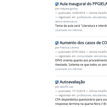
Aula inaugural do PPGIEL
por
mayara.godoy
—
publicado
12/03/2019
—
última modifi
— registrado em:
professores
,
estudantes
latino-americanos
Tema da aula será "Literatura e interd
Localizado em
Informes
Aumento dos casos de CO
por
Patrícia Librenz
—
publicado
07/01/2022
—
última modifi
— registrado em:
comunidade
,
servidores
DPVS orienta quanto aos procedimento
Atestado. Salienta-se que todos os se
Localizado em
Informes
Autoavaliação
por
adolfo.vaz
—
publicado
17/12/2019
—
última modifi
— registrado em:
professores
,
estudantes
CPA disponibiliza questionário para av
respostas termina na quarta-feira (18)