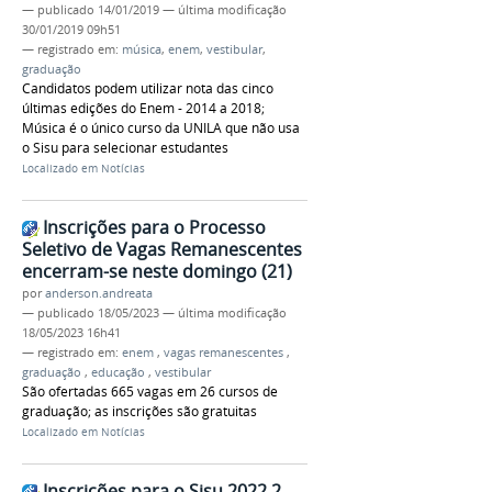
—
publicado
14/01/2019
—
última modificação
30/01/2019 09h51
— registrado em:
música
,
enem
,
vestibular
,
graduação
Candidatos podem utilizar nota das cinco
últimas edições do Enem - 2014 a 2018;
Música é o único curso da UNILA que não usa
o Sisu para selecionar estudantes
Localizado em
Notícias
Inscrições para o Processo
Seletivo de Vagas Remanescentes
encerram-se neste domingo (21)
por
anderson.andreata
—
publicado
18/05/2023
—
última modificação
18/05/2023 16h41
— registrado em:
enem
,
vagas remanescentes
,
graduação
,
educação
,
vestibular
São ofertadas 665 vagas em 26 cursos de
graduação; as inscrições são gratuitas
Localizado em
Notícias
Inscrições para o Sisu 2022.2