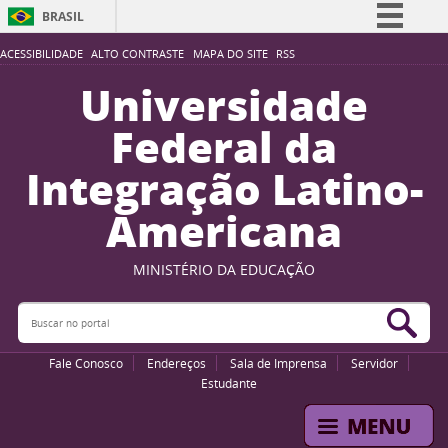
BRASIL
Simplifique!
ACESSIBILIDADE
ALTO CONTRASTE
MAPA DO SITE
RSS
Comunica BR
Universidade
Participe
Federal da
Acesso à informação
Integração Latino-
Legislação
Americana
Canais
MINISTÉRIO DA EDUCAÇÃO
Buscar no portal
Bus
Fale Conosco
Endereços
Sala de Imprensa
Servidor
Estudante