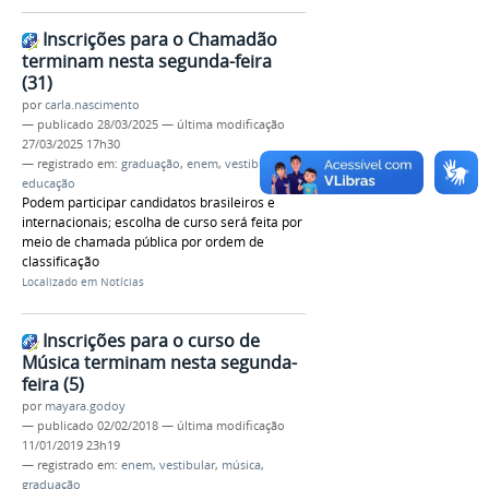
Inscrições para o Chamadão
terminam nesta segunda-feira
(31)
por
carla.nascimento
—
publicado
28/03/2025
—
última modificação
27/03/2025 17h30
— registrado em:
graduação
,
enem
,
vestibular
,
educação
Podem participar candidatos brasileiros e
internacionais; escolha de curso será feita por
meio de chamada pública por ordem de
classificação
Localizado em
Notícias
Inscrições para o curso de
Música terminam nesta segunda-
feira (5)
por
mayara.godoy
—
publicado
02/02/2018
—
última modificação
11/01/2019 23h19
— registrado em:
enem
,
vestibular
,
música
,
graduação