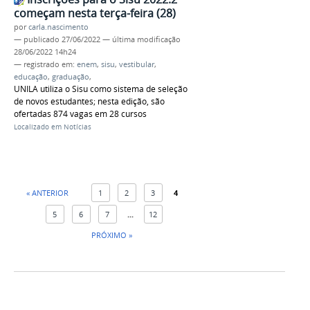
começam nesta terça-feira (28)
por
carla.nascimento
—
publicado
27/06/2022
—
última modificação
28/06/2022 14h24
— registrado em:
enem
,
sisu
,
vestibular
,
educação
,
graduação
,
UNILA utiliza o Sisu como sistema de seleção
de novos estudantes; nesta edição, são
ofertadas 874 vagas em 28 cursos
Localizado em
Notícias
« ANTERIOR
1
2
3
4
5
6
7
...
12
PRÓXIMO »