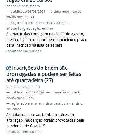
por
carla.nascimento
—
publicado
06/08/2021
—
última modificação
09/08/2021 15h41
— registrado em:
enem
,
sisu
,
vestibular
,
educação
,
graduação
,
ensino
As matrículas começam no dia 11 de agosto,
mesmo dia em que também tem início o prazo
para inscrição na lista de espera
Localizado em
Notícias
Inscrições do Enem são
prorrogadas e podem ser feitas
até quarta-feira (27)
por
carla.nascimento
—
publicado
22/05/2020
—
última modificação
22/05/2020 16h49
— registrado em:
enem
,
sisu
,
vestibular
,
ensino
,
educação
As datas das provas também sofreram
alteração; mudanças foram provocadas pela
pandemia de Covid-19
Localizado em
Notícias