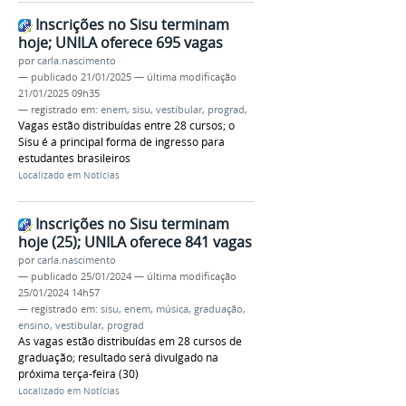
Inscrições no Sisu terminam
hoje; UNILA oferece 695 vagas
por
carla.nascimento
—
publicado
21/01/2025
—
última modificação
21/01/2025 09h35
— registrado em:
enem
,
sisu
,
vestibular
,
prograd
,
Vagas estão distribuídas entre 28 cursos; o
Sisu é a principal forma de ingresso para
estudantes brasileiros
Localizado em
Notícias
Inscrições no Sisu terminam
hoje (25); UNILA oferece 841 vagas
por
carla.nascimento
—
publicado
25/01/2024
—
última modificação
25/01/2024 14h57
— registrado em:
sisu
,
enem
,
música
,
graduação
,
ensino
,
vestibular
,
prograd
As vagas estão distribuídas em 28 cursos de
graduação; resultado será divulgado na
próxima terça-feira (30)
Localizado em
Notícias