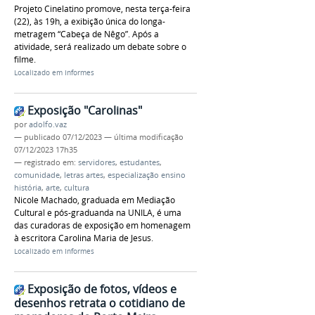
Projeto Cinelatino promove, nesta terça-feira
(22), às 19h, a exibição única do longa-
metragem “Cabeça de Nêgo”. Após a
atividade, será realizado um debate sobre o
filme.
Localizado em
Informes
Exposição "Carolinas"
por
adolfo.vaz
—
publicado
07/12/2023
—
última modificação
07/12/2023 17h35
— registrado em:
servidores
,
estudantes
,
comunidade
,
letras artes
,
especialização ensino
história
,
arte
,
cultura
Nicole Machado, graduada em Mediação
Cultural e pós-graduanda na UNILA, é uma
das curadoras de exposição em homenagem
à escritora Carolina Maria de Jesus.
Localizado em
Informes
Exposição de fotos, vídeos e
desenhos retrata o cotidiano de