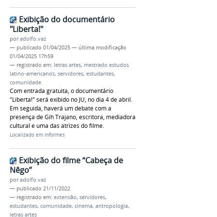
Exibição do documentário
"Liberta!"
por
adolfo.vaz
—
publicado
01/04/2025
—
última modificação
01/04/2025 17h59
— registrado em:
letras artes
,
mestrado estudos
latino-americanos
,
servidores
,
estudantes
,
comunidade
Com entrada gratuita, o documentário
"Liberta!" será exibido no JU, no dia 4 de abril.
Em seguida, haverá um debate com a
presença de Gih Trajano, escritora, mediadora
cultural e uma das atrizes do filme.
Localizado em
Informes
Exibição do filme “Cabeça de
Nêgo”
por
adolfo.vaz
—
publicado
21/11/2022
— registrado em:
extensão
,
servidores
,
estudantes
,
comunidade
,
cinema
,
antropologia
,
letras artes