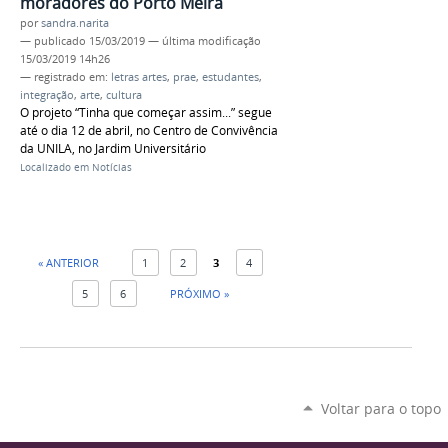
moradores do Porto Meira
por
sandra.narita
—
publicado
15/03/2019
—
última modificação
15/03/2019 14h26
— registrado em:
letras artes
,
prae
,
estudantes
,
integração
,
arte
,
cultura
O projeto “Tinha que começar assim...” segue
até o dia 12 de abril, no Centro de Convivência
da UNILA, no Jardim Universitário
Localizado em
Notícias
« ANTERIOR
1
2
3
4
5
6
PRÓXIMO »
Voltar para o topo