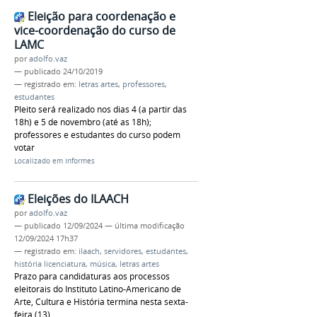
Eleição para coordenação e
vice-coordenação do curso de
LAMC
por
adolfo.vaz
—
publicado
24/10/2019
— registrado em:
letras artes
,
professores
,
estudantes
Pleito será realizado nos dias 4 (a partir das
18h) e 5 de novembro (até as 18h);
professores e estudantes do curso podem
votar
Localizado em
Informes
Eleições do ILAACH
por
adolfo.vaz
—
publicado
12/09/2024
—
última modificação
12/09/2024 17h37
— registrado em:
ilaach
,
servidores
,
estudantes
,
história licenciatura
,
música
,
letras artes
Prazo para candidaturas aos processos
eleitorais do Instituto Latino-Americano de
Arte, Cultura e História termina nesta sexta-
feira (13).