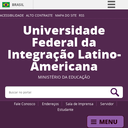
BRASIL
Simplifique!
ACESSIBILIDADE
ALTO CONTRASTE
MAPA DO SITE
RSS
Comunica BR
Universidade
Participe
Federal da
Acesso à informação
Integração Latino-
Legislação
Americana
Canais
MINISTÉRIO DA EDUCAÇÃO
Buscar no portal
Bus
Fale Conosco
Endereços
Sala de Imprensa
Servidor
Estudante