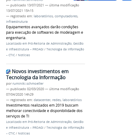
—
publicado
13/07/2021
—
última modificação
13/07/2021 15h15
— registrado em:
laboratórios
,
computadores
,
infraestrutura
Equipamentos avançados darão condições
para execução de softwares de modelagem e
engenharia.
Localizado em
Pró-Reitoria de Administração, Gestão
e Infraestrutura – PROAGI
/
Tecnologia da Informação
– CTIC
/
Notícias
Novos investimentos em
Tecnologia da Informação
por
ruminiki.schmoeller
—
publicado
02/03/2020
—
última modificação
07/04/2020 14h29
— registrado em:
datacenter
,
redes
,
laboratórios
Investimentos realizados em 2019 buscam
melhorar conectividade e disponibilidade dos
serviços de TI
Localizado em
Pró-Reitoria de Administração, Gestão
e Infraestrutura – PROAGI
/
Tecnologia da Informação
– CTIC
/
Notícias