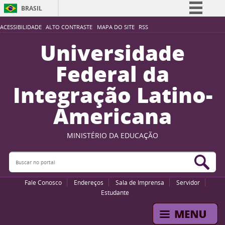
BRASIL
Simplifique!
ACESSIBILIDADE
ALTO CONTRASTE
MAPA DO SITE
RSS
Comunica BR
Universidade
Participe
Federal da
Acesso à informação
Integração Latino-
Legislação
Americana
Canais
MINISTÉRIO DA EDUCAÇÃO
Buscar no portal
Bus
Fale Conosco
Endereços
Sala de Imprensa
Servidor
Estudante