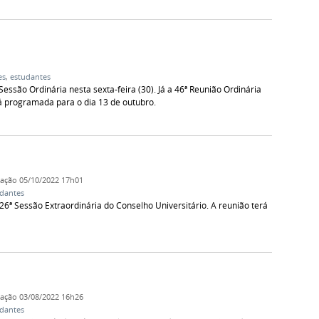
es
,
estudantes
Sessão Ordinária nesta sexta-feira (30). Já a 46ª Reunião Ordinária
á programada para o dia 13 de outubro.
cação
05/10/2022 17h01
dantes
 26ª Sessão Extraordinária do Conselho Universitário. A reunião terá
cação
03/08/2022 16h26
dantes