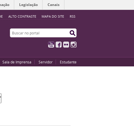
mação
Legislação
Canais
DE
ALTO CONTRASTE
MAPA DO SITE
RSS
Buscar no portal
Buscar no portal
YouTube
Facebook
Flickr
Instagram
Sala de Imprensa
Servidor
Estudante