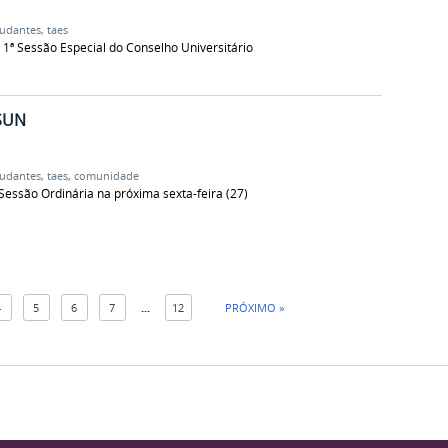
tudantes
,
taes
a 1ª Sessão Especial do Conselho Universitário
SUN
tudantes
,
taes
,
comunidade
 Sessão Ordinária na próxima sexta-feira (27)
4
5
6
7
...
12
PRÓXIMO »