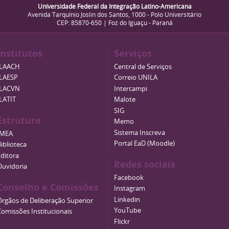
Universidade Federal da Integração Latino-Americana
Avenida Tarquínio Joslin dos Santos, 1000 - Polo Universitário
CEP: 85870-650 | Foz do Iguaçu - Paraná
Institutos
Serviços
ILAACH
Central de Serviços
ILAESP
Correio UNILA
ILACVN
Intercampi
ILATIT
Malote
SIG
Estrutura
Memo
Sistema Inscreva
IMEA
Portal EaD (Moodle)
iblioteca
Editora
Redes sociais
Ouvidoria
Facebook
Conselho e Comissões
Instagram
Linkedin
Órgãos de Deliberação Superior
YouTube
Comissões Institucionais
Flickr