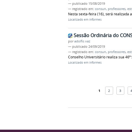
—
publicado
15/08/2019
— registrado em:
consun
,
professores
,
es
Nesta sexta-feira (16), será realizada 
Localizado em
Informes
Sessão Ordinária do CON
por
adolfo.vaz
—
publicado
24/09/2019
— registrado em:
consun
,
professores
,
es
Conselho Universitário realiza sua 46ª
Localizado em
Informes
1
2
3