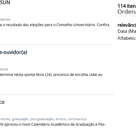
NSUN
114
iten
Orden
dantes
relevânc
a o resultado das eleições para o Conselho Universitário. Confira
Data (ma
Alfabeti
ce-ouvidor(a)
idores
termina nesta quinta-feira (24); processo de escolha cabe ao
co
vidores
,
graduação
,
pós-graduação
,
ensino
,
coronavírus
UN aprovou o novo Calendário Acadêmico da Graduação e Pós-