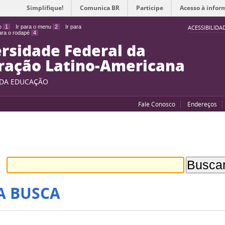
Simplifique!
Comunica BR
Participe
Acesso à infor
do
1
Ir para o menu
2
Ir para
ACESSIBILIDA
para o rodapé
4
rsidade Federal da
ração Latino-Americana
 DA EDUCAÇÃO
Fale Conosco
Endereços
A BUSCA