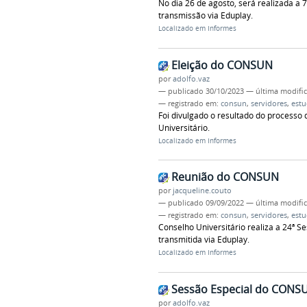
No dia 26 de agosto, será realizada a 
transmissão via Eduplay.
Localizado em
Informes
Eleição do CONSUN
por
adolfo.vaz
—
publicado
30/10/2023
—
última modifi
— registrado em:
consun
,
servidores
,
estu
Foi divulgado o resultado do processo
Universitário.
Localizado em
Informes
Reunião do CONSUN
por
jacqueline.couto
—
publicado
09/09/2022
—
última modifi
— registrado em:
consun
,
servidores
,
estu
Conselho Universitário realiza a 24ª S
transmitida via Eduplay.
Localizado em
Informes
Sessão Especial do CONS
por
adolfo.vaz