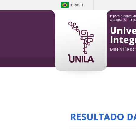
BRASIL
Ir para o conteú
a busca
3
Ir 
Unive
Integ
MINISTÉRIO
RESULTADO D