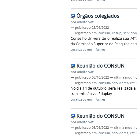
Órgãos colegiados
por
adolfo.vaz
—
publicado
28/09/2022
— registrado em:
consun
,
cosup
,
servidor
Conselho Universitário realiza sua 74ª 
da Comissão Superior de Pesquisa est
Localizado em
Informes
Reunião do CONSUN
por
adolfo.vaz
—
publicado
05/10/2022
—
última modifi
— registrado em:
consun
,
servidores
,
estu
No dia 14 de outubro, será realizada a
transmissão via Eduplay.
Localizado em
Informes
Reunião do CONSUN
por
adolfo.vaz
—
publicado
03/08/2022
—
última modifi
— registrado em:
consun
,
servidores
,
estu