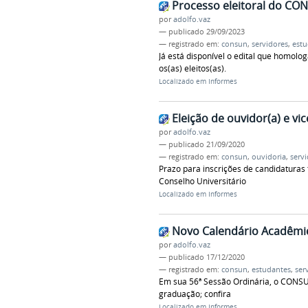
Processo eleitoral do CO
por
adolfo.vaz
—
publicado
29/09/2023
— registrado em:
consun
,
servidores
,
estu
Já está disponível o edital que homolog
os(as) eleitos(as).
Localizado em
Informes
Eleição de ouvidor(a) e vi
por
adolfo.vaz
—
publicado
21/09/2020
— registrado em:
consun
,
ouvidoria
,
serv
Prazo para inscrições de candidaturas 
Conselho Universitário
Localizado em
Informes
Novo Calendário Acadêmi
por
adolfo.vaz
—
publicado
17/12/2020
— registrado em:
consun
,
estudantes
,
ser
Em sua 56ª Sessão Ordinária, o CONS
graduação; confira
Localizado em
Informes