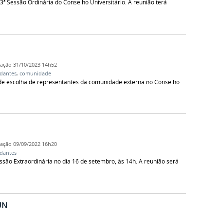
73ª Sessão Ordinária do Conselho Universitário. A reunião terá
cação
31/10/2023 14h52
dantes
,
comunidade
 de escolha de representantes da comunidade externa no Conselho
cação
09/09/2022 16h20
dantes
essão Extraordinária no dia 16 de setembro, às 14h. A reunião será
UN