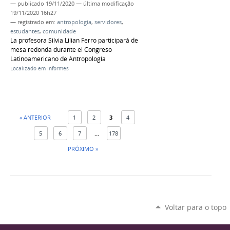
—
publicado
19/11/2020
—
última modificação
19/11/2020 16h27
— registrado em:
antropologia
,
servidores
,
estudantes
,
comunidade
La profesora Silvia Lilian Ferro participará de
mesa redonda durante el Congreso
Latinoamericano de Antropología
Localizado em
Informes
« ANTERIOR
1
2
3
4
5
6
7
...
178
PRÓXIMO »
Voltar para o topo