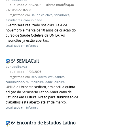
—
publicado
21/10/2022
—
última modificação
21/10/2022 16h33
— registrado em:
saúde coletiva
,
servidores
,
estudantes
,
comunidade
Evento será realizado nos dias 3 e 4 de
novembro e marca os 10 anos de criação do
curso de Saúde Coletiva da UNILA. As
inscrições já estão abertas.
Localizado em
Informes
5º SEMLACult
por
adolfo.vaz
—
publicado
11/02/2026
— registrado em:
servidores
,
estudantes
,
comunidade
,
multiculturalidade
,
cultura
UNILA e Unioeste sediam, em abril, a quinta
edição do Seminário Latino-Americano de
Estudos em Cultura. Prazo para submissão de
trabalhos está aberto até 1º de março.
Localizado em
Informes
6º Encontro de Estudos Latino-