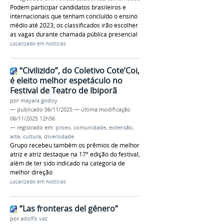
Podem participar candidatos brasileiros e
internacionais que tenham concluído o ensino
médio até 2023; os classificados irão escolher
as vagas durante chamada pública presencial
Localizado em
Notícias
“Civilizido”, do Coletivo Cote’Coi,
é eleito melhor espetáculo no
Festival de Teatro de Ibiporã
por
mayara.godoy
—
publicado
06/11/2025
—
última modificação
06/11/2025 12h56
— registrado em:
proex
,
comunidade
,
extensão
,
arte
,
cultura
,
diversidade
Grupo recebeu também os prêmios de melhor
atriz e atriz destaque na 17º edição do festival,
além de ter sido indicado na categoria de
melhor direção
Localizado em
Notícias
“Las fronteras del género”
por
adolfo.vaz