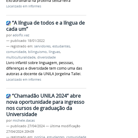
Extraordinária na próxima sexta-feira
Localizado em
Informes
“A língua de todos e a língua de
cada um”
por
adolfo.vaz
—
publicado
18/01/2022
— registrado em:
servidores
,
estudantes
,
comunidade
,
bilinguismo
,
línguas
,
multiculturalidade
,
diversidade
Livro infantil sobre linguagem, pessoas,
diferenças e diversidade tem como uma das
autoras a docente da UNILA Jorgelina Tallei.
Localizado em
Informes
“Chamadão UNILA 2024” abre
nova oportunidade para ingresso
nos cursos de graduação da
Universidade
por
michele.dacas
—
publicado
27/04/2024
—
última modificação
27/04/2024 20h09
— registrado em:
notícia
,
estudantes
,
comunidade