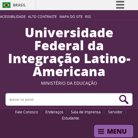
BRASIL
Simplifique!
ACESSIBILIDADE
ALTO CONTRASTE
MAPA DO SITE
RSS
Comunica BR
Universidade
Participe
Federal da
Acesso à informação
Integração Latino-
Legislação
Americana
Canais
MINISTÉRIO DA EDUCAÇÃO
Buscar no portal
Bus
Fale Conosco
Endereços
Sala de Imprensa
Servidor
Estudante