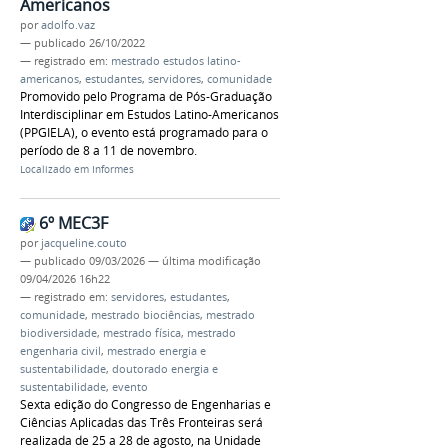
Americanos
por
adolfo.vaz
—
publicado
26/10/2022
— registrado em:
mestrado estudos latino-
americanos
,
estudantes
,
servidores
,
comunidade
Promovido pelo Programa de Pós-Graduação
Interdisciplinar em Estudos Latino-Americanos
(PPGIELA), o evento está programado para o
período de 8 a 11 de novembro.
Localizado em
Informes
6º MEC3F
por
jacqueline.couto
—
publicado
09/03/2026
—
última modificação
09/04/2026 16h22
— registrado em:
servidores
,
estudantes
,
comunidade
,
mestrado biociências
,
mestrado
biodiversidade
,
mestrado física
,
mestrado
engenharia civil
,
mestrado energia e
sustentabilidade
,
doutorado energia e
sustentabilidade
,
evento
Sexta edição do Congresso de Engenharias e
Ciências Aplicadas das Três Fronteiras será
realizada de 25 a 28 de agosto, na Unidade