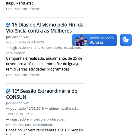
Itaipu Parquetec.
Localizado em
Informes
16 Dias de Ativismo pelo Fim da
Violência contra as Mulheres
por
adolfo.vaz
—
publicado
24/11/2020
— registrado em:
reitoria
,
servidores
,
estudantes
,
comunidade
Campanha é realizada, anualmente, de 25 de
novembro a 10 de dezembro; Foz do Iguaçu
tem diversas atividades programadas
Localizado em
Informes
16ª Sessão Extraordinária do
CONSUN
por
adolfo.vaz
—
publicado
10/09/2019
—
última modificação
10/09/2019 16h56
— registrado em:
consun
,
professores
,
estudantes
,
taes
,
comunidade
Conselho Universitário realiza sua 16ª Sessão