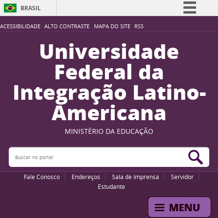
BRASIL
Simplifique!
ACESSIBILIDADE
ALTO CONTRASTE
MAPA DO SITE
RSS
Comunica BR
Universidade
Participe
Federal da
Acesso à informação
Integração Latino-
Legislação
Americana
Canais
MINISTÉRIO DA EDUCAÇÃO
Buscar no portal
Bus
Fale Conosco
Endereços
Sala de Imprensa
Servidor
Estudante