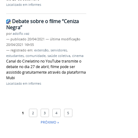
Localizado em
Informes
Debate sobre o filme “Ceniza
Negra”
por
adolfo.vaz
—
publicado
20/04/2021
—
última modificação
20/04/2021 16h55
— registrado em:
extensão
,
servidores
,
estudantes
,
comunidade
,
saúde coletiva
,
cinema
Canal do Cinelatino no YouTube transmite o
debate no dia 27 de abril; filme pode ser
assistido gratuitamente através da plataforma
Mubi
Localizado em
Informes
1
2
3
4
5
PRÓXIMO »