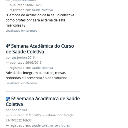
—
publicado
06/07/2020
— registrado em:
saúde coletiva
"Campos de actuación de la salud colectiva
como profesión" será el tema de este
miércoles (8)
Localizado em
Eventos
4ª Semana Acadêmica do Curso
de Saúde Coletiva
por
sas.jordan.2016
—
publicado
26/09/2019
— registrado em:
saúde coletiva
Atividades integram palestras, mesas-
redondas e apresentação de trabalhos
Localizado em
Eventos
5ª Semana Acadêmica de Saúde
Coletiva
por
adolfo.vaz
—
publicado
21/10/2022
—
última modificação
21/10/2022 16h33
— registrado em:
saúde coletiva
,
servidores
,