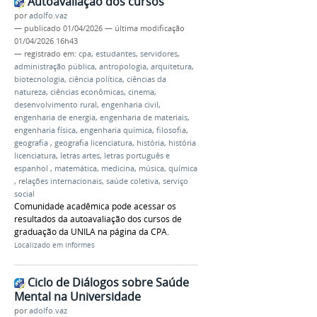
Autoavaliação dos cursos
por
adolfo.vaz
—
publicado
01/04/2026
—
última modificação
01/04/2026 16h43
— registrado em:
cpa
,
estudantes
,
servidores
,
administração pública
,
antropologia
,
arquitetura
,
biotecnologia
,
ciência política
,
ciências da
natureza
,
ciências econômicas
,
cinema
,
desenvolvimento rural
,
engenharia civil
,
engenharia de energia
,
engenharia de materiais
,
engenharia física
,
engenharia química
,
filosofia
,
geografia
,
geografia licenciatura
,
história
,
história
licenciatura
,
letras artes
,
letras português e
espanhol
,
matemática
,
medicina
,
música
,
química
,
relações internacionais
,
saúde coletiva
,
serviço
social
Comunidade acadêmica pode acessar os
resultados da autoavaliação dos cursos de
graduação da UNILA na página da CPA.
Localizado em
Informes
Ciclo de Diálogos sobre Saúde
Mental na Universidade
por
adolfo.vaz