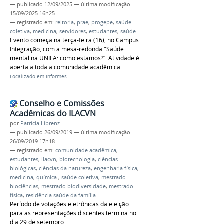
—
publicado
12/09/2025
—
última modificação
15/09/2025 16h25
— registrado em:
reitoria
,
prae
,
progepe
,
saúde
coletiva
,
medicina
,
servidores
,
estudantes
,
saúde
Evento começa na terça-feira (16), no Campus
Integração, com a mesa-redonda "Saúde
mental na UNILA: como estamos?”. Atividade é
aberta a toda a comunidade acadêmica.
Localizado em
Informes
Conselho e Comissões
Acadêmicas do ILACVN
por
Patrícia Librenz
—
publicado
26/09/2019
—
última modificação
26/09/2019 17h18
— registrado em:
comunidade acadêmica
,
estudantes
,
ilacvn
,
biotecnologia
,
ciências
biológicas
,
ciências da natureza
,
engenharia física
,
medicina
,
química
,
saúde coletiva
,
mestrado
biociências
,
mestrado biodiversidade
,
mestrado
física
,
residência saúde da família
Período de votações eletrônicas da eleição
para as representações discentes termina no
dia 29 de setembro