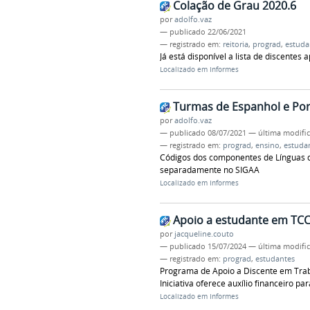
Colação de Grau 2020.6
por
adolfo.vaz
—
publicado
22/06/2021
— registrado em:
reitoria
,
prograd
,
estuda
Já está disponível a lista de discentes
Localizado em
Informes
Turmas de Espanhol e Por
por
adolfo.vaz
—
publicado
08/07/2021
—
última modifi
— registrado em:
prograd
,
ensino
,
estuda
Códigos dos componentes de Línguas d
separadamente no SIGAA
Localizado em
Informes
Apoio a estudante em TC
por
jacqueline.couto
—
publicado
15/07/2024
—
última modifi
— registrado em:
prograd
,
estudantes
Programa de Apoio a Discente em Traba
Iniciativa oferece auxílio financeiro p
Localizado em
Informes