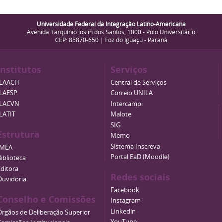
Universidade Federal da Integração Latino-Americana
Avenida Tarquínio Joslin dos Santos, 1000 - Polo Universitário
CEP: 85870-650 | Foz do Iguaçu - Paraná
Institutos
Serviços
ILAACH
Central de Serviços
ILAESP
Correio UNILA
ILACVN
Intercampi
ILATIT
Malote
SIG
Estrutura
Memo
Sistema Inscreva
IMEA
Portal EaD (Moodle)
iblioteca
Editora
Redes sociais
Ouvidoria
Facebook
Conselho e Comissões
Instagram
Linkedin
Órgãos de Deliberação Superior
YouTube