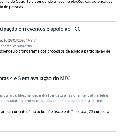
ndemia de Covid-19 e atendendo a recomendações das autoridades
ão de pessoas
icipação em eventos e apoio ao TCC
cação
26/03/2020 16h47
udantes
,
coronavírus
pendeu o cronograma dos processos de apoio à participação de
tas 4 e 5 em avaliação do MEC
ia química
,
filosofia
,
geografia licenciatura
,
história licenciatura
,
letras
ad
,
estudantes
,
professores
,
taes
,
comunidade acadêmica
,
ensino
,
am os conceitos “muito bom” e “excelente”; no total, 23 cursos já