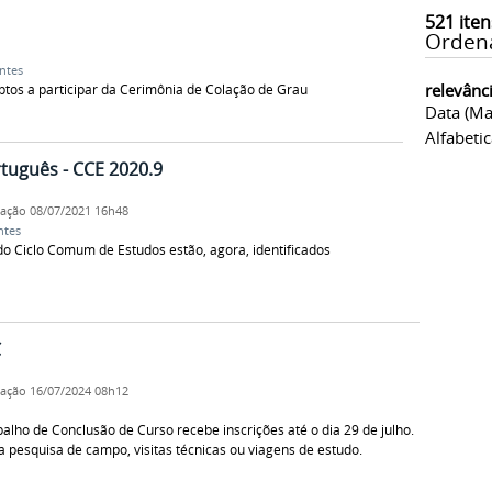
521
iten
Orden
ntes
relevânc
 aptos a participar da Cerimônia de Colação de Grau
Data (ma
Alfabeti
tuguês - CCE 2020.9
cação
08/07/2021 16h48
ntes
o Ciclo Comum de Estudos estão, agora, identificados
C
cação
16/07/2024 08h12
lho de Conclusão de Curso recebe inscrições até o dia 29 de julho.
ara pesquisa de campo, visitas técnicas ou viagens de estudo.