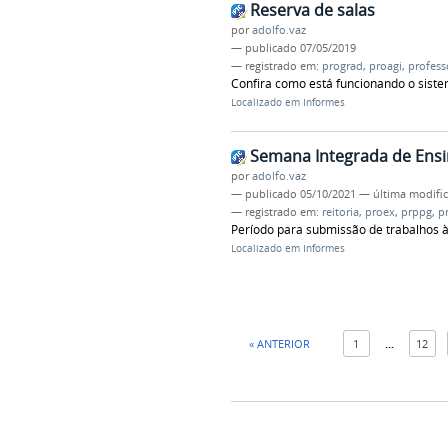
Reserva de salas
por
adolfo.vaz
—
publicado
07/05/2019
— registrado em:
prograd
,
proagi
,
profess
Confira como está funcionando o sist
Localizado em
Informes
Semana Integrada de Ensi
por
adolfo.vaz
—
publicado
05/10/2021
—
última modifi
— registrado em:
reitoria
,
proex
,
prppg
,
p
Período para submissão de trabalhos à 
Localizado em
Informes
« ANTERIOR
1
...
12