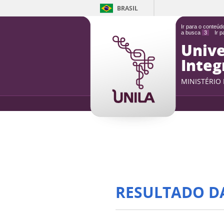
BRASIL
Ir para o conteú
a busca
3
Ir 
Unive
Integ
MINISTÉRIO
RESULTADO D