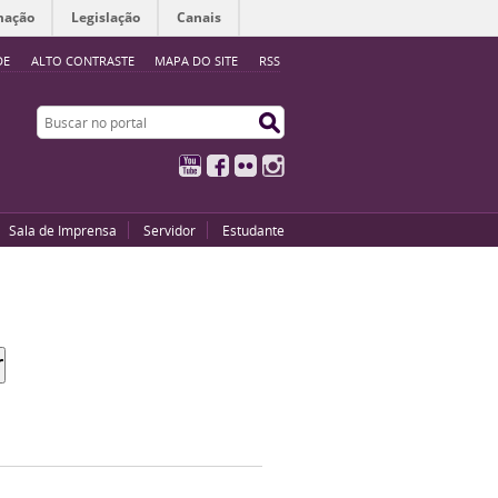
mação
Legislação
Canais
DE
ALTO CONTRASTE
MAPA DO SITE
RSS
Buscar no portal
Buscar no portal
YouTube
Facebook
Flickr
Instagram
Sala de Imprensa
Servidor
Estudante