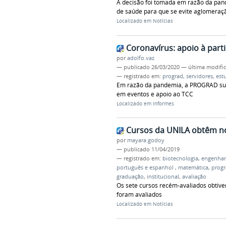
A decisão foi tomada em razão da pa
de saúde para que se evite aglomeraç
Localizado em
Notícias
Coronavírus: apoio à part
por
adolfo.vaz
—
publicado
26/03/2020
—
última modifi
— registrado em:
prograd
,
servidores
,
est
Em razão da pandemia, a PROGRAD sus
em eventos e apoio ao TCC
Localizado em
Informes
Cursos da UNILA obtêm no
por
mayara.godoy
—
publicado
11/04/2019
— registrado em:
biotecnologia
,
engenhar
português e espanhol
,
matemática
,
progr
graduação
,
institucional
,
avaliação
Os sete cursos recém-avaliados obtiver
foram avaliados
Localizado em
Notícias