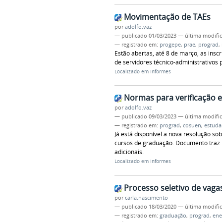
Movimentação de TAEs
por
adolfo.vaz
—
publicado
01/03/2023
—
última modifi
— registrado em:
progepe
,
prae
,
prograd
,
Estão abertas, até 8 de março, as ins
de servidores técnico-administrativos
Localizado em
Informes
Normas para verificação 
por
adolfo.vaz
—
publicado
09/03/2023
—
última modifi
— registrado em:
prograd
,
cosuen
,
estuda
Já está disponível a nova resolução s
cursos de graduação. Documento traz 
adicionais.
Localizado em
Informes
Processo seletivo de vag
por
carla.nascimento
—
publicado
18/03/2020
—
última modifi
— registrado em:
graduação
,
prograd
,
en