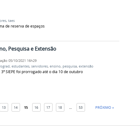
ores
,
taes
ema de reserva de espaços
no, Pesquisa e Extensão
cação
05/10/2021 16h29
rograd
,
estudantes
,
servidores
,
ensino
,
pesquisa
,
extensão
3ª SIEPE foi prorrogado até o dia 10 de outubro
13
14
15
16
17
18
...
53
PRÓXIMO »