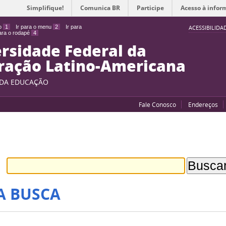
Simplifique!
Comunica BR
Participe
Acesso à infor
do
1
Ir para o menu
2
Ir para
ACESSIBILIDA
para o rodapé
4
rsidade Federal da
ração Latino-Americana
 DA EDUCAÇÃO
Fale Conosco
Endereços
A BUSCA