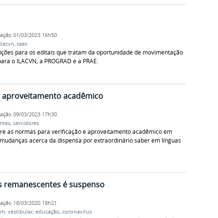
cação
01/03/2023 16h50
ilacvn
,
taes
crições para os editais que tratam da oportunidade de movimentação
 para o ILACVN, a PROGRAD e a PRAE.
e aproveitamento acadêmico
cação
09/03/2023 17h30
ntes
,
servidores
obre as normas para verificação e aproveitamento acadêmico em
mudanças acerca da dispensa por extraordinário saber em línguas
as remanescentes é suspenso
cação
18/03/2020 18h21
em
,
vestibular
,
educação
,
coronavírus