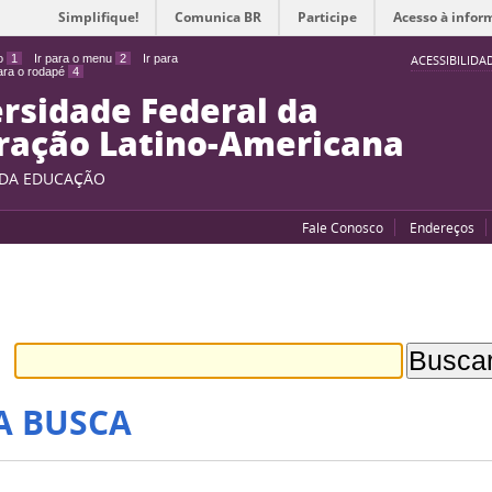
Simplifique!
Comunica BR
Participe
Acesso à infor
do
1
Ir para o menu
2
Ir para
ACESSIBILIDA
para o rodapé
4
rsidade Federal da
ração Latino-Americana
 DA EDUCAÇÃO
Fale Conosco
Endereços
A BUSCA