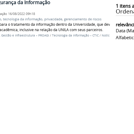
egurança da Informação
1
itens 
Orden
cação
16/08/2022 09h18
o
,
tecnologia da informação
,
privacidade
,
gerenciamento de riscos
relevânc
 para o tratamento da informação dentro da Universidade, que deve
cadêmica, inclusive na relação da UNILA com seus parceiros.
Data (ma
, Gestão e Infraestrutura – PROAGI
/
Tecnologia da Informação – CTIC
/
Notícias
Alfabeti