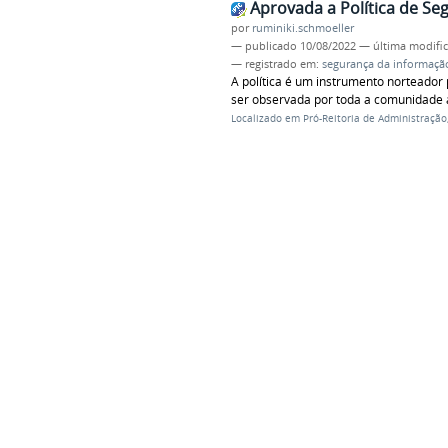
Aprovada a Política de S
por
ruminiki.schmoeller
—
publicado
10/08/2022
—
última modifi
— registrado em:
segurança da informaçã
A política é um instrumento norteador
ser observada por toda a comunidade a
Localizado em
Pró-Reitoria de Administração