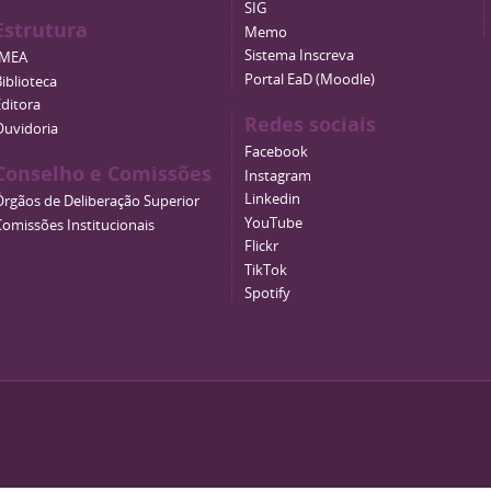
SIG
Estrutura
Memo
Sistema Inscreva
IMEA
Portal EaD (Moodle)
iblioteca
Editora
Redes sociais
Ouvidoria
Facebook
Conselho e Comissões
Instagram
Linkedin
Órgãos de Deliberação Superior
YouTube
Comissões Institucionais
Flickr
TikTok
Spotify