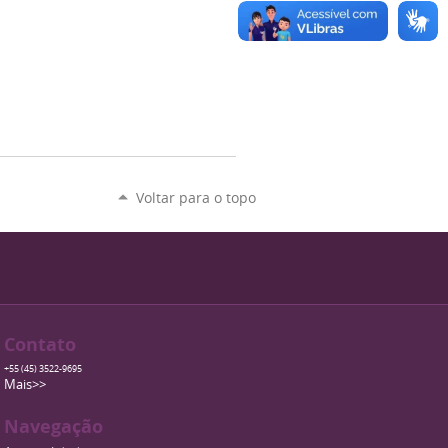
Voltar para o topo
Contato
+55 (45) 3522-9695
Mais>>
Navegação