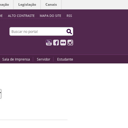
mação
Legislação
Canais
DE
ALTO CONTRASTE
MAPA DO SITE
RSS
Buscar no portal
Buscar no portal
YouTube
Facebook
Flickr
Instagram
Sala de Imprensa
Servidor
Estudante