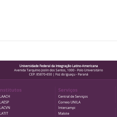
Universidade Federal da Integração Latino-Americana
Avenida Tarquínio Joslin dos Santos, 1000 - Polo Universitário
CEP: 85870-650 | Foz do Iguaçu - Paraná
Institutos
Serviços
ILAACH
Central de Serviços
ILAESP
Correio UNILA
ILACVN
Intercampi
ILATIT
Malote