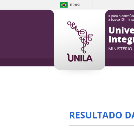
BRASIL
Ir para o conteú
a busca
3
Ir 
Unive
Integ
MINISTÉRIO
RESULTADO D