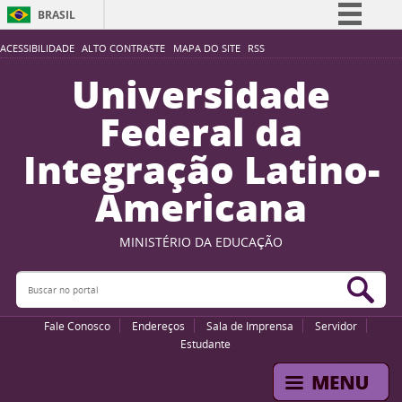
BRASIL
Simplifique!
ACESSIBILIDADE
ALTO CONTRASTE
MAPA DO SITE
RSS
Comunica BR
Universidade
Participe
Federal da
Acesso à informação
Integração Latino-
Legislação
Americana
Canais
MINISTÉRIO DA EDUCAÇÃO
Buscar no portal
Bus
Fale Conosco
Endereços
Sala de Imprensa
Servidor
Estudante