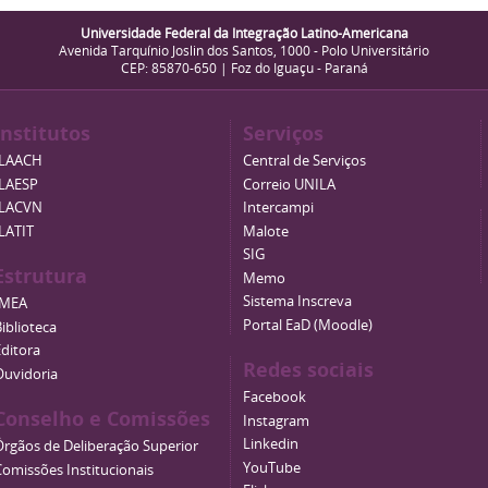
Universidade Federal da Integração Latino-Americana
Avenida Tarquínio Joslin dos Santos, 1000 - Polo Universitário
CEP: 85870-650 | Foz do Iguaçu - Paraná
Institutos
Serviços
ILAACH
Central de Serviços
ILAESP
Correio UNILA
ILACVN
Intercampi
ILATIT
Malote
SIG
Estrutura
Memo
Sistema Inscreva
IMEA
Portal EaD (Moodle)
iblioteca
Editora
Redes sociais
Ouvidoria
Facebook
Conselho e Comissões
Instagram
Linkedin
Órgãos de Deliberação Superior
YouTube
Comissões Institucionais