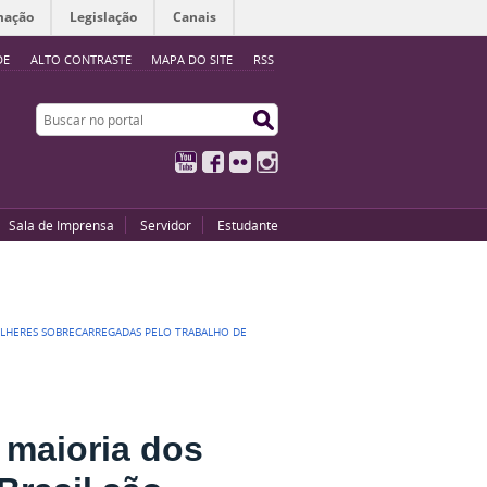
mação
Legislação
Canais
DE
ALTO CONTRASTE
MAPA DO SITE
RSS
Buscar no portal
Buscar no portal
YouTube
Facebook
Flickr
Instagram
Sala de Imprensa
Servidor
Estudante
ULHERES SOBRECARREGADAS PELO TRABALHO DE
 maioria dos