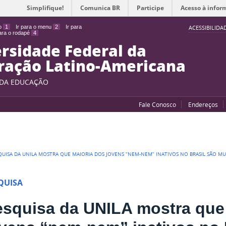
Simplifique!
Comunica BR
Participe
Acesso à infor
do
1
Ir para o menu
2
Ir para
ACESSIBILIDA
para o rodapé
4
rsidade Federal da
ração Latino-Americana
 DA EDUCAÇÃO
Fale Conosco
Endereços
QUISA DA UNILA MOSTRA QUE MAIORIA DOS JOVENS “NEM-NEM” INATIVOS NO BRASIL SÃO M
QUISA
esquisa da UNILA mostra que