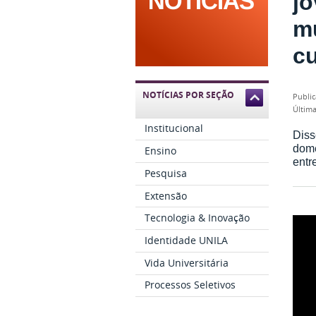
jo
mu
c
NOTÍCIAS POR SEÇÃO
publi
últi
Institucional
Diss
domé
Ensino
entr
Pesquisa
Extensão
Tecnologia & Inovação
Identidade UNILA
Vida Universitária
Processos Seletivos