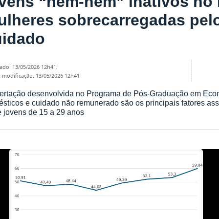
vens “nem-nem” inativos no 
lheres sobrecarregadas pelo
uidado
cado
:
13/05/2026 12h41
,
ma modificação
:
13/05/2026 12h41
ertação desenvolvida no Programa de Pós-Graduação em Econ
sticos e cuidado não remunerado são os principais fatores ass
e jovens de 15 a 29 anos