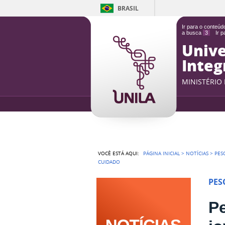
BRASIL
Ir para o conteú
a busca
3
Ir 
Unive
Integ
MINISTÉRIO
VOCÊ ESTÁ AQUI:
PÁGINA INICIAL
>
NOTÍCIAS
>
PES
CUIDADO
PES
P