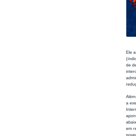
Ele a
(índi
de d
inter
admin
redu
Além
a ex
Inter
apont
abaix
em r
gover