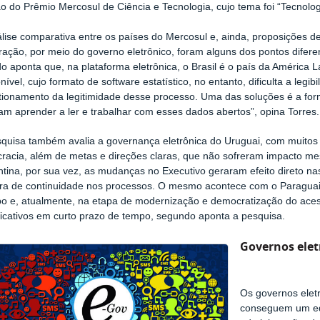
ão do Prêmio Mercosul de Ciência e Tecnologia, cujo tema foi “Tecnol
álise comparativa entre os países do Mercosul e, ainda, proposições 
ração, por meio do governo eletrônico, foram alguns dos pontos difere
o aponta que, na plataforma eletrônica, o Brasil é o país da América
nível, cujo formato de software estatístico, no entanto, dificulta a legi
tionamento da legitimidade desse processo. Uma das soluções é a for
am aprender a ler e trabalhar com esses dados abertos”, opina Torres.
squisa também avalia a governança eletrônica do Uruguai, com muito
cracia, além de metas e direções claras, que não sofreram impacto m
tina, por sua vez, as mudanças no Executivo geraram efeito direto nas
ra de continuidade nos processos. O mesmo acontece com o Paraguai
o e, atualmente, na etapa de modernização e democratização do aces
ficativos em curto prazo de tempo, segundo aponta a pesquisa.
Governos elet
Os governos elet
conseguem um equ