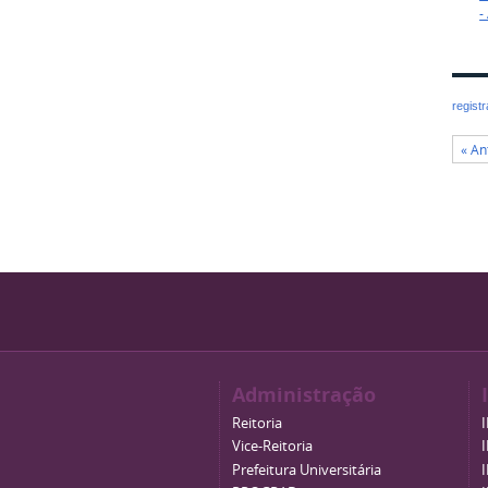
-
regist
« An
Administração
Reitoria
Vice-Reitoria
Prefeitura Universitária