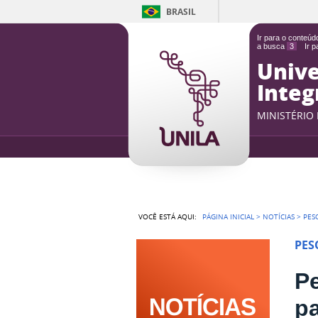
BRASIL
Ir para o conteú
a busca
3
Ir 
Unive
Integ
MINISTÉRIO
VOCÊ ESTÁ AQUI:
PÁGINA INICIAL
>
NOTÍCIAS
>
PES
PES
Pe
p