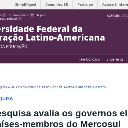
Simplifique!
Comunica BR
Participe
Acesso à infor
do
1
Ir para o menu
2
Ir para
ACESSIBILIDA
para o rodapé
4
rsidade Federal da
ração Latino-Americana
 DA EDUCAÇÃO
Fale Conosco
Endereços
QUISA AVALIA OS GOVERNOS ELETRÔNICOS DE PAÍSES-MEMBROS DO MERCOSUL
QUISA
squisa avalia os governos el
aíses-membros do Mercosul