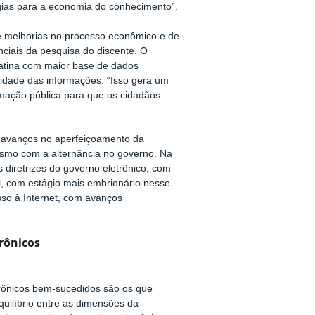
ogias para a economia do conhecimento”.
de melhorias no processo econômico e de
nciais da pesquisa do discente. O
 Latina com maior base de dados
bilidade das informações. “Isso gera um
mação pública para que os cidadãos
s avanços no aperfeiçoamento da
esmo com a alternância no governo. Na
 diretrizes do governo eletrônico, com
, com estágio mais embrionário nesse
so à Internet, com avanços
rônicos
rônicos bem-sucedidos são os que
ilíbrio entre as dimensões da