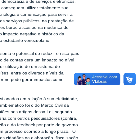
 democracia e de serviços eletrônicos.
 conseguem utilizar totalmente sua
cnologia e comunicação para servir a
os serviços públicos, na prestação de
ites burocráticos ou na mudança do
o impacto negativo e histórico da
a o estudante venezuelano.
enta o potencial de reduzir o risco-país
ção de contas gera um impacto no nível
or utilização de um sistema de
ses, entre os diversos níveis da
niforme pode gerar impactos como
stionados em relação à sua efetividade,
mblemático foi o do Marco Civil da
stões nos artigos dessa Lei, segundo
eria com outros pesquisadores (confira,
ação e do feedback por parte do governo
m processo ocorrido a longo prazo. "O
dos cidadãos na elaboração, fiscalização