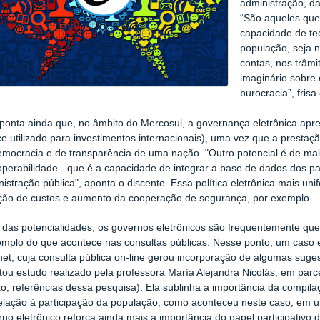
administração, da
“São aqueles que
capacidade de te
população, seja n
contas, nos trâm
imaginário sobre 
burocracia”, fris
ponta ainda que, no âmbito do Mercosul, a governança eletrônica apres
ce utilizado para investimentos internacionais), uma vez que a presta
emocracia e de transparência de uma nação. "Outro potencial é de mai
operabilidade - que é a capacidade de integrar a base de dados dos paí
istração pública", aponta o discente. Essa política eletrônica mais u
ção de custos e aumento da cooperação de segurança, por exemplo.
 das potencialidades, os governos eletrônicos são frequentemente que
emplo do que acontece nas consultas públicas. Nesse ponto, um caso e
net, cuja consulta pública on-line gerou incorporação de algumas suge
ou estudo realizado pela professora María Alejandra Nicolás, em parc
o, referências dessa pesquisa). Ela sublinha a importância da compil
elação à participação da população, como aconteceu neste caso, em u
no eletrônico reforça ainda mais a importância do papel participativo 