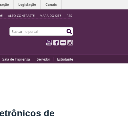
mação
Legislação
Canais
DE
ALTO CONTRASTE
MAPA DO SITE
RSS
Buscar no portal
Buscar no portal
YouTube
Facebook
Flickr
Instagram
Sala de Imprensa
Servidor
Estudante
etrônicos de