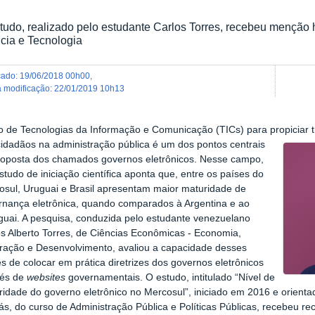
tudo, realizado pelo estudante Carlos Torres, recebeu menção
cia e Tecnologia
icado
:
19/06/2018 00h00
,
ma modificação
:
22/01/2019 10h13
 de Tecnologias da Informação e Comunicação (TICs) para propiciar tr
cidadãos na administração pública é um dos pontos
centrais
roposta dos chamados governos eletrônicos. Nesse campo,
tudo de iniciação científica aponta que, entre os países do
osul, Uruguai e Brasil apresentam maior maturidade de
rnança eletrônica, quando comparados à Argentina e ao
guai. A pesquisa, conduzida pelo estudante venezuelano
os Alberto Torres, de Ciências Econômicas - Economia,
gração e Desenvolvimento, avaliou a capacidade desses
s de colocar em prática diretrizes dos governos eletrônicos
vés de
websites
governamentais. O estudo, intitulado “Nível de
idade do governo eletrônico no Mercosul”, iniciado em 2016 e orienta
lás, do curso de Administração Pública e Políticas Públicas, recebeu