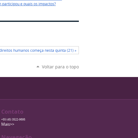
m participou e quais os impactos?
 direitos humanos começa nesta quinta (21) »
Voltar para o topo
Contato
+55 (45) 3522-9695
Mais>>
Navegação