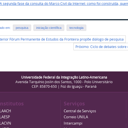
 A
segunda
fase da consulta do Marco Civil da Internet: como foi construída, que
rado em:
pesquisa
iniciação científica
tecnologia
terior Fórum Permanente de Estudos da Fronteira propõe diálogo de pesquisa
Próximo: Ciclo de debates sobre
Universidade Federal da Integração Latino-Americana
Avenida Tarquínio Joslin dos Santos, 1000 - Polo Universitário
CEP: 85870-650 | Foz do Iguaçu - Paraná
Institutos
Serviços
ILAACH
Central de Serviços
ILAESP
Correio UNILA
ILACVN
Intercampi