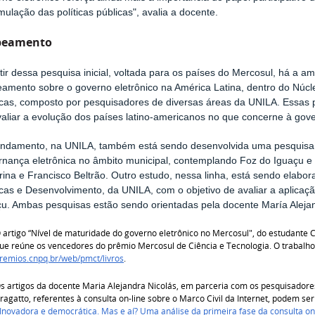
mulação das políticas públicas", avalia a docente.
eamento
tir dessa pesquisa inicial, voltada para os países do Mercosul, há a 
amento sobre o governo eletrônico na América Latina, dentro do Núcl
icas, composto por pesquisadores de diversas áreas da UNILA. Essas p
aliar a evolução dos países latino-americanos no que concerne à gove
ndamento, na UNILA, também está sendo desenvolvida uma pesquisa de 
rnança eletrônica no âmbito municipal, contemplando Foz do Iguaçu e
ina e Francisco Beltrão. Outro estudo, nessa linha, está sendo elabor
icas e Desenvolvimento, da UNILA, com o objetivo de avaliar a aplica
çu. Ambas pesquisas estão sendo orientadas pela docente María Alejan
 artigo “Nível de maturidade do governo eletrônico no Mercosul", do estudante C
ue reúne os vencedores do prêmio Mercosul de Ciência e Tecnologia. O trabalho
remios.cnpq.br/web/pmct/livros
.
s artigos da docente Maria Alejandra Nicolás, em parceria com os pesquisadore
ragatto, referentes à consulta on-line sobre o Marco Civil da Internet, podem ser
 Inovadora e democrática. Mas e aí? Uma análise da primeira fase da consulta on-