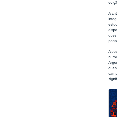
ediç
A an
integ
estud
dispo
ques
poss
A pe
buro
Argen
queb
camp
signi