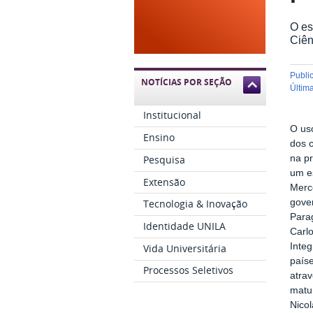
O es
Ciên
publ
NOTÍCIAS POR SEÇÃO
últi
Institucional
O uso
Ensino
dos 
Pesquisa
na p
um es
Extensão
Merc
gove
Tecnologia & Inovação
Para
Identidade UNILA
Carl
Inte
Vida Universitária
paíse
Processos Seletivos
atra
matur
Nico