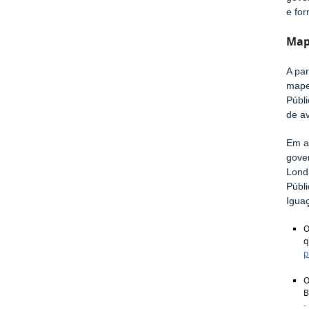
e for
Map
A par
mape
Públ
de av
Em a
gove
Londr
Públ
Igua
O
q
p
O
B
-