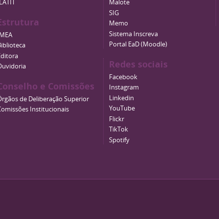
ILATIT
Malote
SIG
Estrutura
Memo
Sistema Inscreva
IMEA
Portal EaD (Moodle)
iblioteca
Editora
Redes sociais
Ouvidoria
Facebook
Conselho e Comissões
Instagram
Linkedin
Órgãos de Deliberação Superior
YouTube
Comissões Institucionais
Flickr
TikTok
Spotify