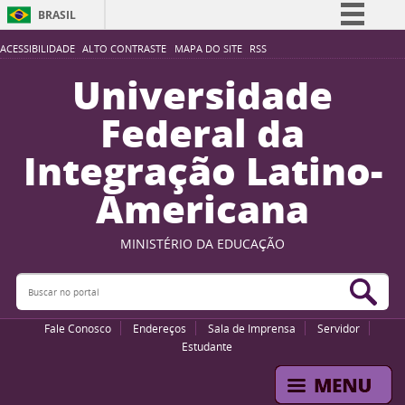
BRASIL
Simplifique!
ACESSIBILIDADE
ALTO CONTRASTE
MAPA DO SITE
RSS
Comunica BR
Universidade
Participe
Federal da
Acesso à informação
Integração Latino-
Legislação
Americana
Canais
MINISTÉRIO DA EDUCAÇÃO
Buscar no portal
Bus
Fale Conosco
Endereços
Sala de Imprensa
Servidor
Estudante