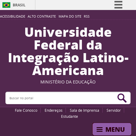
BRASIL
Simplifique!
ACESSIBILIDADE
ALTO CONTRASTE
MAPA DO SITE
RSS
Comunica BR
Universidade
Participe
Federal da
Acesso à informação
Integração Latino-
Legislação
Americana
Canais
MINISTÉRIO DA EDUCAÇÃO
Buscar no portal
Bus
Fale Conosco
Endereços
Sala de Imprensa
Servidor
Estudante