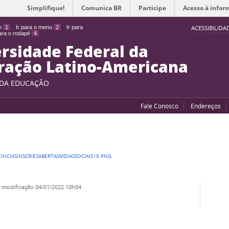
Simplifique!
Comunica BR
Participe
Acesso à infor
do
1
Ir para o menu
2
Ir para
ACESSIBILIDA
para o rodapé
4
rsidade Federal da
ração Latino-Americana
 DA EDUCAÇÃO
Fale Conosco
Endereços
CINCIASINSCRIESABERTASMDIASSOCIAIS18.PNG
a modificação
04/01/2022 10h04