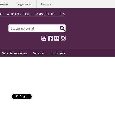
mação
Legislação
Canais
DE
ALTO CONTRASTE
MAPA DO SITE
RSS
Buscar no portal
Buscar no portal
YouTube
Facebook
Flickr
Instagram
Sala de Imprensa
Servidor
Estudante