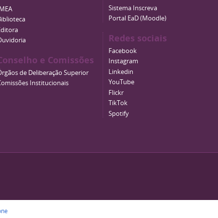
Sistema Inscreva
IMEA
Portal EaD (Moodle)
iblioteca
Editora
Redes sociais
Ouvidoria
Facebook
Conselho e Comissões
Instagram
Linkedin
Órgãos de Deliberação Superior
YouTube
Comissões Institucionais
Flickr
TikTok
Spotify
one