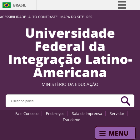
BRASIL
Simplifique!
ACESSIBILIDADE
ALTO CONTRASTE
MAPA DO SITE
RSS
Comunica BR
Universidade
Participe
Federal da
Acesso à informação
Integração Latino-
Legislação
Americana
Canais
MINISTÉRIO DA EDUCAÇÃO
Buscar no portal
Bus
Fale Conosco
Endereços
Sala de Imprensa
Servidor
Estudante