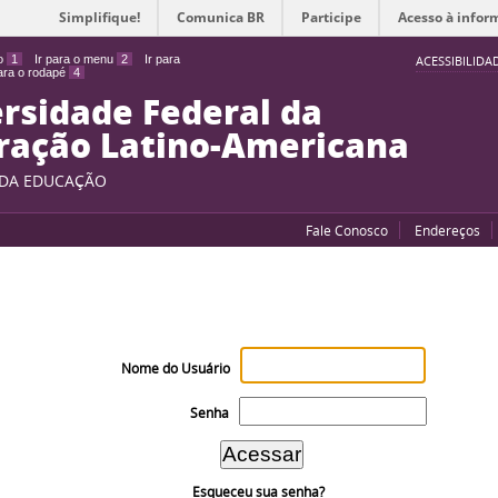
Simplifique!
Comunica BR
Participe
Acesso à infor
do
1
Ir para o menu
2
Ir para
ACESSIBILIDA
para o rodapé
4
rsidade Federal da
ração Latino-Americana
 DA EDUCAÇÃO
Fale Conosco
Endereços
Nome do Usuário
Senha
Esqueceu sua senha?