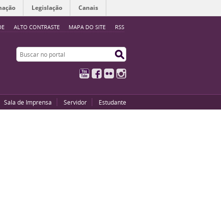
mação
Legislação
Canais
DE
ALTO CONTRASTE
MAPA DO SITE
RSS
Buscar no portal
Buscar no portal
YouTube
Facebook
Flickr
Instagram
Sala de Imprensa
Servidor
Estudante