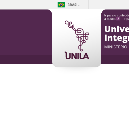
BRASIL
Ir para o conteú
a busca
3
Ir 
Unive
Integ
MINISTÉRIO