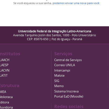
Se você esqueceu a sua senha,
podemos enviar uma nova para você
.
Universidade Federal da Integração Latino-Americana
Avenida Tarquínio Joslin dos Santos, 1000 - Polo Universitário
CEP: 85870-650 | Foz do Iguaçu - Paraná
Institutos
Serviços
ILAACH
Central de Serviços
ILAESP
Correio UNILA
ILACVN
Intercampi
ILATIT
Malote
SIG
Estrutura
Memo
Sistema Inscreva
IMEA
Portal EaD (Moodle)
iblioteca
Editora
Redes sociais
Ouvidoria