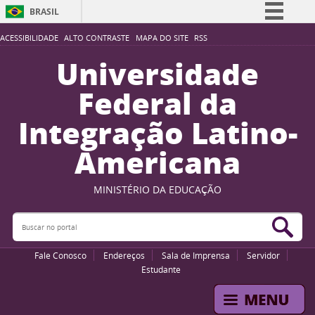
BRASIL
Simplifique!
ACESSIBILIDADE
ALTO CONTRASTE
MAPA DO SITE
RSS
Comunica BR
Universidade
Participe
Federal da
Acesso à informação
Integração Latino-
Legislação
Americana
Canais
MINISTÉRIO DA EDUCAÇÃO
Buscar no portal
Bus
Fale Conosco
Endereços
Sala de Imprensa
Servidor
Estudante