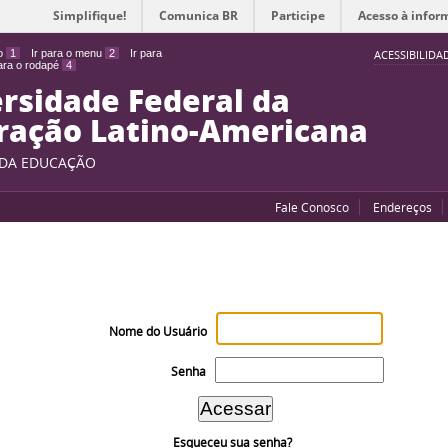
Simplifique!
Comunica BR
Participe
Acesso à infor
do
1
Ir para o menu
2
Ir para
ACESSIBILIDA
para o rodapé
4
rsidade Federal da
ração Latino-Americana
 DA EDUCAÇÃO
Fale Conosco
Endereços
Nome do Usuário
Senha
Esqueceu sua senha?