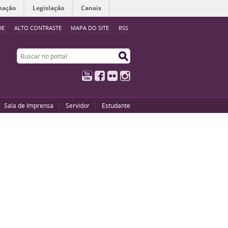
mação
Legislação
Canais
DE
ALTO CONTRASTE
MAPA DO SITE
RSS
Buscar no portal
Buscar no portal
YouTube
Facebook
Flickr
Instagram
Sala de Imprensa
Servidor
Estudante