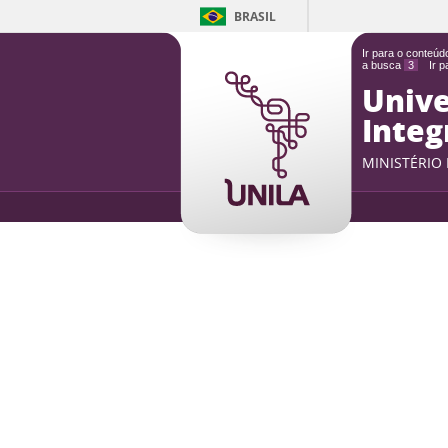
BRASIL
Ir para o conteú
a busca
3
Ir 
Unive
Integ
MINISTÉRIO