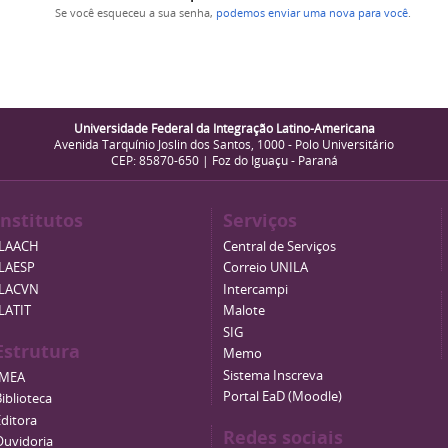
Se você esqueceu a sua senha,
podemos enviar uma nova para você
.
Universidade Federal da Integração Latino-Americana
Avenida Tarquínio Joslin dos Santos, 1000 - Polo Universitário
CEP: 85870-650 | Foz do Iguaçu - Paraná
Institutos
Serviços
ILAACH
Central de Serviços
ILAESP
Correio UNILA
ILACVN
Intercampi
ILATIT
Malote
SIG
Estrutura
Memo
Sistema Inscreva
IMEA
Portal EaD (Moodle)
iblioteca
Editora
Redes sociais
Ouvidoria