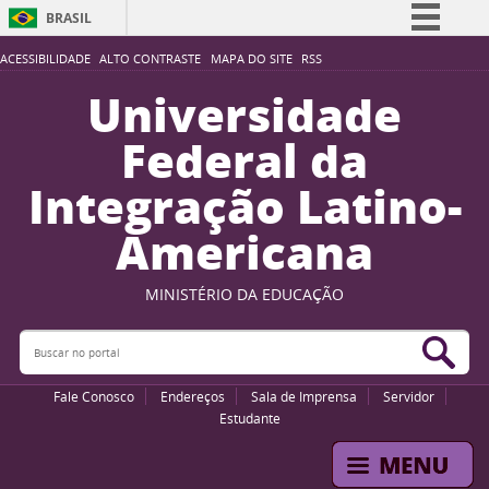
BRASIL
Simplifique!
ACESSIBILIDADE
ALTO CONTRASTE
MAPA DO SITE
RSS
Comunica BR
Universidade
Participe
Federal da
Acesso à informação
Integração Latino-
Legislação
Americana
Canais
MINISTÉRIO DA EDUCAÇÃO
Buscar no portal
Bus
Fale Conosco
Endereços
Sala de Imprensa
Servidor
Estudante