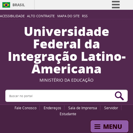
BRASIL
Simplifique!
ACESSIBILIDADE
ALTO CONTRASTE
MAPA DO SITE
RSS
Comunica BR
Universidade
Participe
Federal da
Acesso à informação
Integração Latino-
Legislação
Americana
Canais
MINISTÉRIO DA EDUCAÇÃO
Buscar no portal
Bus
Fale Conosco
Endereços
Sala de Imprensa
Servidor
Estudante