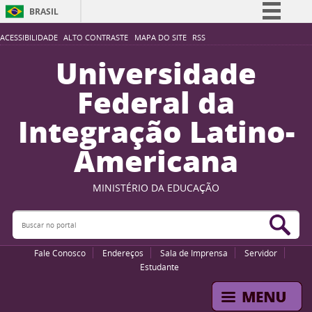
BRASIL
Simplifique!
ACESSIBILIDADE
ALTO CONTRASTE
MAPA DO SITE
RSS
Comunica BR
Universidade
Participe
Federal da
Acesso à informação
Integração Latino-
Legislação
Americana
Canais
MINISTÉRIO DA EDUCAÇÃO
Buscar no portal
Bus
Fale Conosco
Endereços
Sala de Imprensa
Servidor
Estudante