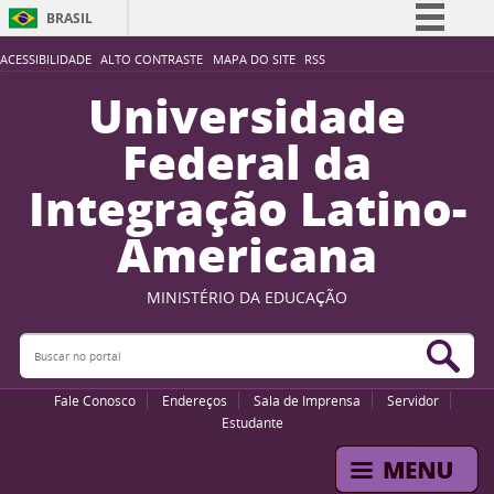
BRASIL
Simplifique!
ACESSIBILIDADE
ALTO CONTRASTE
MAPA DO SITE
RSS
Comunica BR
Universidade
Participe
Federal da
Acesso à informação
Integração Latino-
Legislação
Americana
Canais
MINISTÉRIO DA EDUCAÇÃO
Buscar no portal
Bus
Fale Conosco
Endereços
Sala de Imprensa
Servidor
Estudante