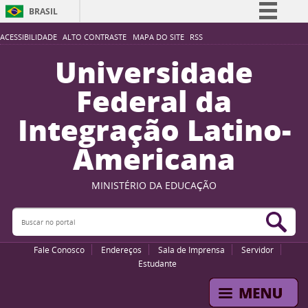
BRASIL
Simplifique!
ACESSIBILIDADE
ALTO CONTRASTE
MAPA DO SITE
RSS
Comunica BR
Universidade
Participe
Federal da
Acesso à informação
Integração Latino-
Legislação
Americana
Canais
MINISTÉRIO DA EDUCAÇÃO
Buscar no portal
Bus
Fale Conosco
Endereços
Sala de Imprensa
Servidor
Estudante