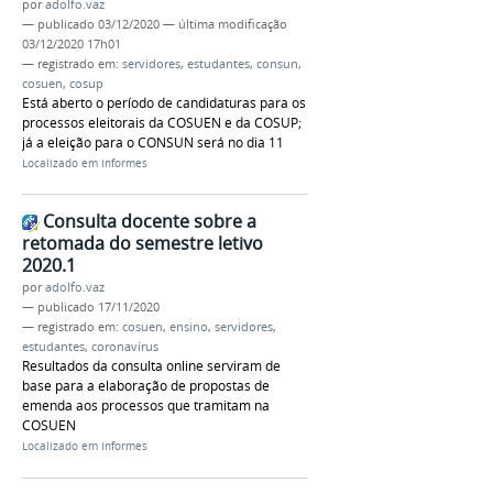
por
adolfo.vaz
—
publicado
03/12/2020
—
última modificação
03/12/2020 17h01
— registrado em:
servidores
,
estudantes
,
consun
,
cosuen
,
cosup
Está aberto o período de candidaturas para os
processos eleitorais da COSUEN e da COSUP;
já a eleição para o CONSUN será no dia 11
Localizado em
Informes
Consulta docente sobre a
retomada do semestre letivo
2020.1
por
adolfo.vaz
—
publicado
17/11/2020
— registrado em:
cosuen
,
ensino
,
servidores
,
estudantes
,
coronavírus
Resultados da consulta online serviram de
base para a elaboração de propostas de
emenda aos processos que tramitam na
COSUEN
Localizado em
Informes