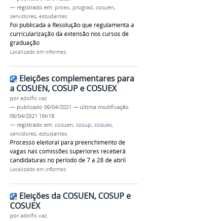
— registrado em:
proex
,
prograd
,
cosuen
,
servidores
,
estudantes
Foi publicada a Resolução que regulamenta a
curricularização da extensão nos cursos de
graduação
Localizado em
Informes
Eleições complementares para
a COSUEN, COSUP e COSUEX
por
adolfo.vaz
—
publicado
06/04/2021
—
última modificação
06/04/2021 16h18
— registrado em:
cosuen
,
cosup
,
cosuex
,
servidores
,
estudantes
Processo eleitoral para preenchimento de
vagas nas comissões superiores receberá
candidaturas no período de 7 a 28 de abril
Localizado em
Informes
Eleições da COSUEN, COSUP e
COSUEX
por
adolfo.vaz