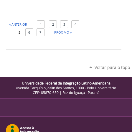
« ANTERIOR
1
2
3
4
5
6
7
PRÓXIMO »
Voltar para o topo
Universidade Federal da Integração Latino-Americana
Avenida Tarquínio Joslin dos Santos, 1000 - Polo Universitário
CEP: 85870-650 | Foz do Iguaçu - Paraná