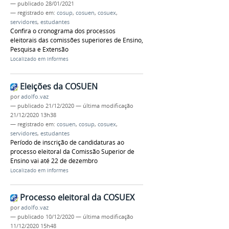
—
publicado
28/01/2021
— registrado em:
cosup
,
cosuen
,
cosuex
,
servidores
,
estudantes
Confira o cronograma dos processos
eleitorais das comissões superiores de Ensino,
Pesquisa e Extensão
Localizado em
Informes
Eleições da COSUEN
por
adolfo.vaz
—
publicado
21/12/2020
—
última modificação
21/12/2020 13h38
— registrado em:
cosuen
,
cosup
,
cosuex
,
servidores
,
estudantes
Período de inscrição de candidaturas ao
processo eleitoral da Comissão Superior de
Ensino vai até 22 de dezembro
Localizado em
Informes
Processo eleitoral da COSUEX
por
adolfo.vaz
—
publicado
10/12/2020
—
última modificação
11/12/2020 15h48