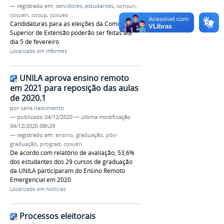
— registrado em:
servidores
,
estudantes
,
consun
,
cosuen
,
cosup
,
cosuex
Candidaturas para as eleições da Comissão
Superior de Extensão poderão ser feitas até
dia 5 de fevereiro
Localizado em
Informes
UNILA aprova ensino remoto
em 2021 para reposição das aulas
de 2020.1
por
carla.nascimento
—
publicado
04/12/2020
—
última modificação
04/12/2020 08h29
— registrado em:
ensino
,
graduação
,
pós-
graduação
,
prograd
,
cosuen
De acordo com relatório de avaliação, 53,6%
dos estudantes dos 29 cursos de graduação
da UNILA participaram do Ensino Remoto
Emergencial em 2020
Localizado em
Notícias
Processos eleitorais