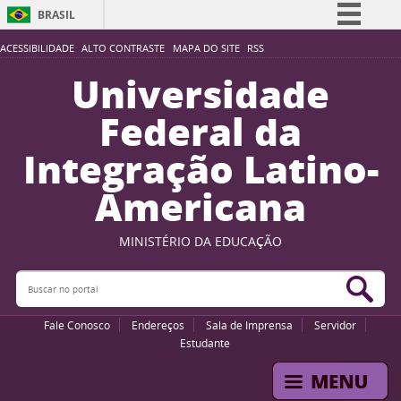
BRASIL
Simplifique!
ACESSIBILIDADE
ALTO CONTRASTE
MAPA DO SITE
RSS
Comunica BR
Universidade
Participe
Federal da
Acesso à informação
Integração Latino-
Legislação
Americana
Canais
MINISTÉRIO DA EDUCAÇÃO
Buscar no portal
Bus
Fale Conosco
Endereços
Sala de Imprensa
Servidor
Estudante