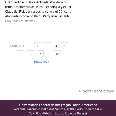
Graduação em Física Aplicada abordará o
tema "Radioterapia: Física, Tecnología y el Rol
Clave del Físico en la Lucha contra el Cáncer".
Atividade ocorre no Itaipu Parquetec, às 16h.
Localizado em
Informes
« ANTERIOR
1
2
3
4
5
6
7
...
12
PRÓXIMO »
Voltar para o topo
Universidade Federal da Integração Latino-Americana
Avenida Tarquínio Joslin dos Santos, 1000 - Polo Universitário
CEP: 85870-650 | Foz do Iguaçu - Paraná