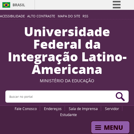
BRASIL
Simplifique!
ACESSIBILIDADE
ALTO CONTRASTE
MAPA DO SITE
RSS
Comunica BR
Universidade
Participe
Federal da
Acesso à informação
Integração Latino-
Legislação
Americana
Canais
MINISTÉRIO DA EDUCAÇÃO
Buscar no portal
Bus
Fale Conosco
Endereços
Sala de Imprensa
Servidor
Estudante