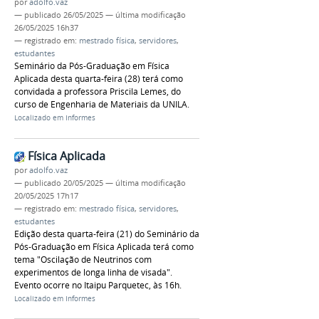
por
adolfo.vaz
—
publicado
26/05/2025
—
última modificação
26/05/2025 16h37
— registrado em:
mestrado física
,
servidores
,
estudantes
Seminário da Pós-Graduação em Física
Aplicada desta quarta-feira (28) terá como
convidada a professora Priscila Lemes, do
curso de Engenharia de Materiais da UNILA.
Localizado em
Informes
Física Aplicada
por
adolfo.vaz
—
publicado
20/05/2025
—
última modificação
20/05/2025 17h17
— registrado em:
mestrado física
,
servidores
,
estudantes
Edição desta quarta-feira (21) do Seminário da
Pós-Graduação em Física Aplicada terá como
tema "Oscilação de Neutrinos com
experimentos de longa linha de visada".
Evento ocorre no Itaipu Parquetec, às 16h.
Localizado em
Informes