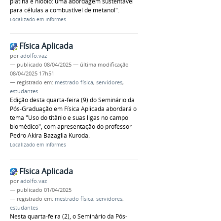
platina e nióbio: uma abordagem sustentável
para células a combustível de metanol".
Localizado em
Informes
Física Aplicada
por
adolfo.vaz
—
publicado
08/04/2025
—
última modificação
08/04/2025 17h51
— registrado em:
mestrado física
,
servidores
,
estudantes
Edição desta quarta-feira (9) do Seminário da
Pós-Graduação em Física Aplicada abordará o
tema "Uso do titânio e suas ligas no campo
biomédico", com apresentação do professor
Pedro Akira Bazaglia Kuroda.
Localizado em
Informes
Física Aplicada
por
adolfo.vaz
—
publicado
01/04/2025
— registrado em:
mestrado física
,
servidores
,
estudantes
Nesta quarta-feira (2), o Seminário da Pós-