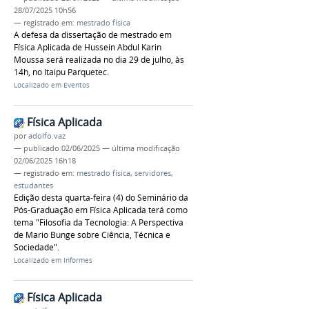
28/07/2025 10h56
— registrado em:
mestrado física
A defesa da dissertação de mestrado em
Física Aplicada de Hussein Abdul Karin
Moussa será realizada no dia 29 de julho, às
14h, no Itaipu Parquetec.
Localizado em
Eventos
Física Aplicada
por
adolfo.vaz
—
publicado
02/06/2025
—
última modificação
02/06/2025 16h18
— registrado em:
mestrado física
,
servidores
,
estudantes
Edição desta quarta-feira (4) do Seminário da
Pós-Graduação em Física Aplicada terá como
tema "Filosofia da Tecnologia: A Perspectiva
de Mario Bunge sobre Ciência, Técnica e
Sociedade".
Localizado em
Informes
Física Aplicada