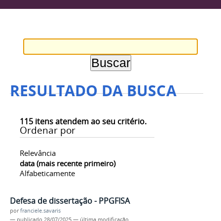
RESULTADO DA BUSCA
115
itens atendem ao seu critério.
Ordenar por
Relevância
data (mais recente primeiro)
Alfabeticamente
Defesa de dissertação - PPGFISA
por
franciele.savaris
—
publicado
28/07/2025
—
última modificação